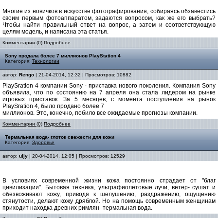
Многие из новичков в искусстве фотографирования, собираясь обзавестись
своим первым фотоаппаратом, задаются вопросом, как же его выбрать?
Чтобы найти правильный ответ на вопрос, а затем и соответствующую
целям модель, и написана эта статья.
Комментарии (0)
Подробнее
Sony продала более 7 миллионов PlayStation 4
Категория:
Технологии
автор:
Rengo
| 21-04-2014, 12:32 | Просмотров: 10882
PlaySration 4 компании Sony - приставка нового поколения. Компания Sony
объявила, что по состоянию на 7 апреля она стала лидером на рынке
игровых приставок. За 5 месяцев, с момента поступления на рынок
PlaySration 4, было продано более 7
миллионов. Это, конечно, побило все ожидаемые прогнозы компании.
Комментарии (0)
Подробнее
Термальная вода- глоток свежести для кожи
Категория:
Здоровье
автор:
uijy
| 20-04-2014, 12:05 | Просмотров: 12529
В условиях современной жизни кожа постоянно страдает от "благ
цивилизации". Бытовая техника, ультрафиолетовые лучи, ветер- сушат и
обезвоживают кожу, приводя к шелушению, раздражению, ощущению
стянутости, делают кожу дряблой. Но на помощь современным женщинам
приходит находка древних римлян- термальная вода.