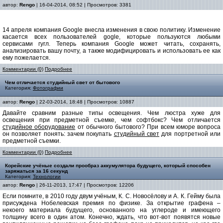
автор:
Rengo
| 16-04-2014, 08:52 | Просмотров: 3381
14 апреля компания Google внесла изменения в свою политику. Изменение
касается всех пользователей gogle, которые пользуются любыми
сервисами гугл. Теперь компания Google может читать, сохранять,
анализировать вашу почту, а также модифицировать и использовать ее как
ему пожелается.
Комментарии (0)
Подробнее
Чем отличается студийный свет от бытового
Категория:
Фотографии
автор:
Rengo
| 22-03-2014, 18:48 | Просмотров: 10887
Давайте сравним разные типы освещения. Чем люстра хуже для
освещения при предметной съемке, чем софтбокс? Чем отличается
студийное оборудование
от обычного бытового? При всем юморе вопроса
он позволяет понять: зачем покупать
студийный свет
для портретной или
предметной съемки.
Комментарии (0)
Подробнее
Корейские учёные создали прообраз аккумулятора будущего, который способен
заряжаться за 16 секунд
Категория:
Технологии
автор:
Rengo
| 26-11-2013, 17:47 | Просмотров: 12206
Если помните, в 2010 году двум учёным, К. С. Новосёлову и А. К. Гейму была
присуждена Нобелевская премия по физике. За открытие графена –
некоего материала будущего, основанного на углероде и имеющего
толщину всего в один атом. Конечно, ждать, что вот-вот появятся новые