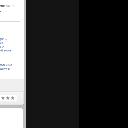
смотря на
о.
ус –
ка,
м с
й корт
ами не
вается