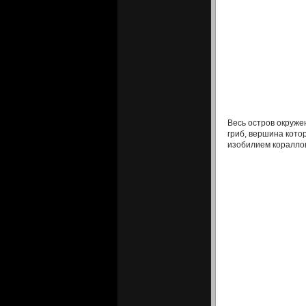
Весь остров окруж
гриб, вершина кото
изобилием кораллов