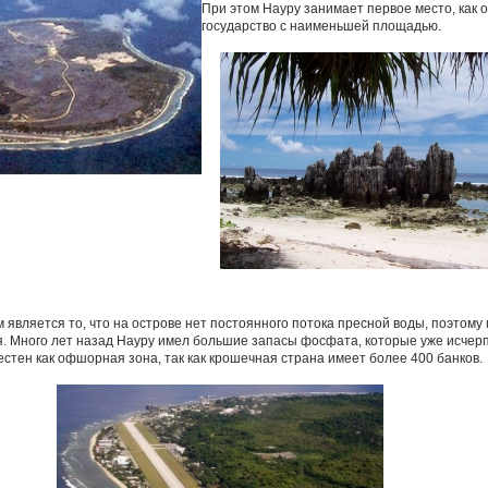
При этом Науру занимает первое место, как 
государство с наименьшей площадью.
является то, что на острове нет постоянного потока пресной воды, поэтому
. Много лет назад Науру имел большие запасы фосфата, которые уже исчер
естен как офшорная зона, так как крошечная страна имеет более 400 банков.