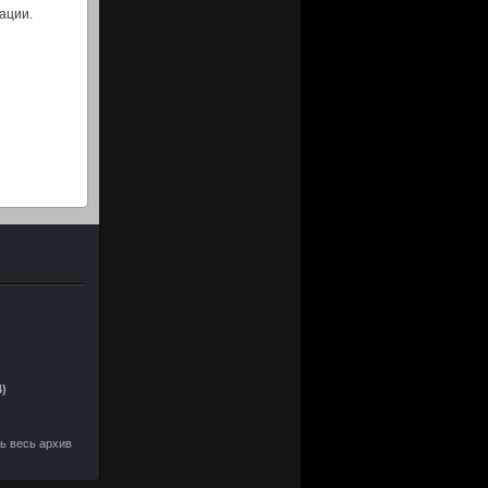
ации.
4)
ть весь архив