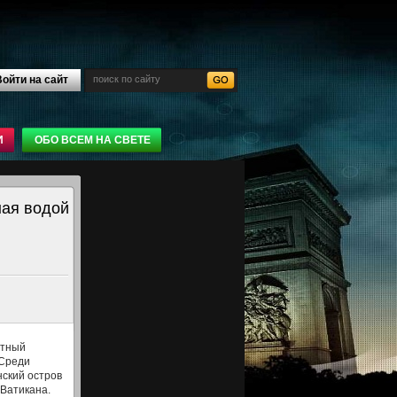
ойти на сайт
И
ОБО ВСЕМ НА СВЕТЕ
ная водой
атный
 Среди
нский остров
 Ватикана.