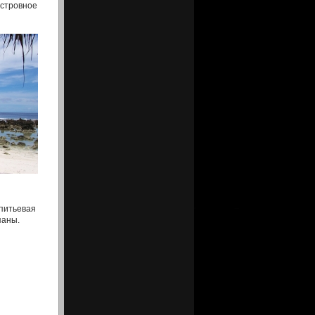
островное
 питьевая
паны.