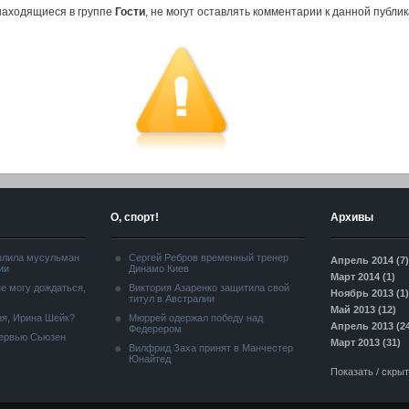
находящиеся в группе
Гости
, не могут оставлять комментарии к данной публик
О, спорт!
Архивы
злила мусульман
Сергей Ребров временный тренер
Апрель 2014 (7)
ии
Динамо Киев
Март 2014 (1)
е могу дождаться,
Виктория Азаренко защитила свой
Ноябрь 2013 (1)
титул в Австралии
Май 2013 (12)
я, Ирина Шейк?
Мюррей одержал победу над
Апрель 2013 (2
Федерером
тервью Сьюзен
Март 2013 (31)
Вилфрид Заха принят в Манчестер
Юнайтед
Показать / скры