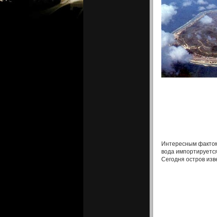
Интересным фактом 
вода импортируется
Сегодня остров изв