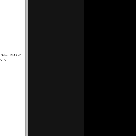
 коралловый
е, с