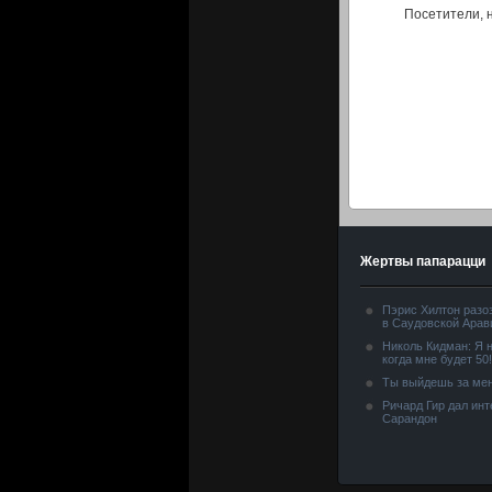
Посетители, 
Жертвы папарацци
Пэрис Хилтон разо
в Саудовской Арав
Николь Кидман: Я н
когда мне будет 50!
Ты выйдешь за мен
Ричард Гир дал ин
Сарандон