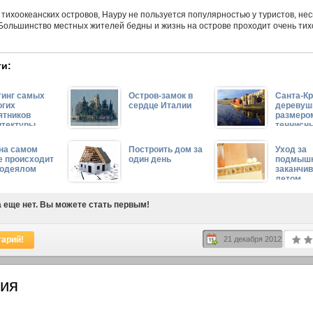
х тихоокеанских островов, Науру не пользуется популярностью у туристов, не
Большинство местных жителей бедны и жизнь на острове проходит очень тих
и:
тинг самых
Остров-замок в
Санта-Кр
огих
сердце Италии
деревуш
ятников
размеро
итектуры
теннисны
опы
 на самом
Построить дом за
Уход за
е происходит
один день
подмышк
 одеялом
заканчи
летом
 еще нет. Вы можете стать первым!
тарий!
21 декабря 2012
ия