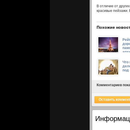
В отличие от други
красивые пейзажи. 
Похожие новост
Рей
дор
пам
арх
Евр
Что
дел
под
Комментариев пока
Оставить коммен
Информац