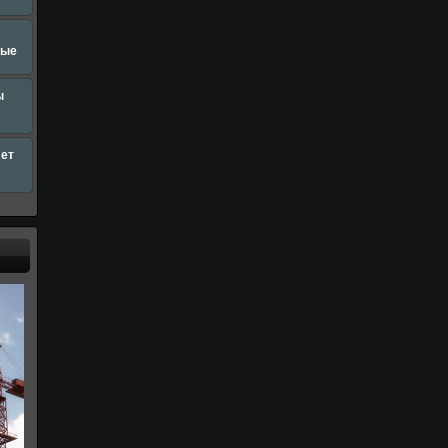
ные
ы
лет