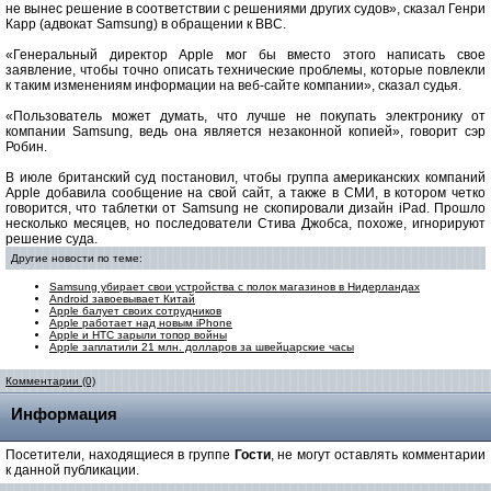
не вынес решение в соответствии с решениями других судов», сказал Генри
Карр (адвокат Samsung) в обращении к BBC.
«Генеральный директор Apple мог бы вместо этого написать свое
заявление, чтобы точно описать технические проблемы, которые повлекли
к таким изменениям информации на веб-сайте компании», сказал судья.
«Пользователь может думать, что лучше не покупать электронику от
компании Samsung, ведь она является незаконной копией», говорит сэр
Робин.
В июле британский суд постановил, чтобы группа американских компаний
Apple добавила сообщение на свой сайт, а также в СМИ, в котором четко
говорится, что таблетки от Samsung не скопировали дизайн iPad. Прошло
несколько месяцев, но последователи Стива Джобса, похоже, игнорируют
решение суда.
Другие новости по теме:
Samsung убирает свои устройства с полок магазинов в Нидерландах
Android завоевывает Китай
Apple балует своих сотрудников
Apple работает над новым iPhone
Apple и HTC зарыли топор войны
Apple заплатили 21 млн. долларов за швейцарские часы
Комментарии (0)
Информация
Посетители, находящиеся в группе
Гости
, не могут оставлять комментарии
к данной публикации.