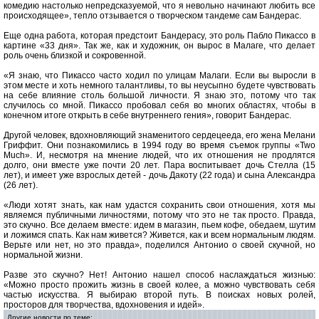
комедию настолько непредсказуемой, что я невольно начинают любить все
происходящее», тепло отзывается о творческом тандеме сам Бандерас.
Еще одна работа, которая предстоит Бандерасу, это роль Пабло Пикассо в
картине «33 дня». Так же, как и художник, он вырос в Малаге, что делает
роль очень близкой и сокровенной.
«Я знаю, что Пикассо часто ходил по улицам Малаги. Если вы выросли в
этом месте и хоть немного талантливы, то вы неусыпно будете чувствовать
на себе влияние столь большой личности. Я знаю это, потому что так
случилось со мной. Пикассо пробовал себя во многих областях, чтобы в
конечном итоге открыть в себе внутреннего гения», говорит Бандерас.
Другой человек, вдохновляющий знаменитого сердецееда, его жена Мелани
Гриффит. Они познакомились в 1994 году во время съемок группы «Two
Much». И, несмотря на мнение людей, что их отношения не продлятся
долго, они вместе уже почти 20 лет. Пара воспитывает дочь Стелла (15
лет), и имеет уже взрослых детей - дочь Дакоту (22 года) и сына Александра
(26 лет).
«Люди хотят знать, как нам удастся сохранить свои отношения, хотя мы
являемся публичными личностями, потому что это не так просто. Правда,
это скучно. Все делаем вместе: идем в магазин, пьем кофе, обедаем, шутим
и ложимся спать. Как нам живется? Живется, как и всем нормальным людям.
Верьте или нет, но это правда», поделился Антонио о своей скучной, но
нормальной жизни.
Разве это скучно? Нет! Антонио нашел способ наслаждаться жизнью:
«Можно просто прожить жизнь в своей колее, а можно чувствовать себя
частью искусства. Я выбираю второй путь. В поисках новых ролей,
просторов для творчества, вдохновения и идей».
Другие новости по теме: