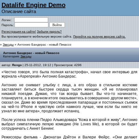
Datalife Engine Demo
Описание сайта
Логин:
Пароль:
Регистрация на сайте!
Забыли пароль?
Вы просматриваете мобильную версию сайта.
Перейти на полную версию сайта.
»
Звезды
» Антонио Бандерас - новый Пикассо
Антонио Бандерас - новый Пикассо
Категория:
Звезды
автор:
Rengo
| 25-11-2012, 19:12 | Просмотров: 4296
«Честно говоря, это была полная катастрофа», начал свое интервью для
журнала «Aspenpeak» Антонио Бандерас.
Антонио не снимает улыбку с лица, а его образ в стильном костюме
заставляет биться быстрее сердца тысяч женщин. «Я не планировал
никакой поездки. Думаю, что так всегда бывает. Вы что-то начинаете,
планируете, а в конечном итоге оказываетесь в совершенно другом месте»,
сказал он. Даже во время преследования папарацци и постоянных съемок
на чей-то iPhone я чувствую себя намного лучше, чем если бы никто не
узнал во мне актера», продолжает испанец.
После успеха пленки Педро Альмодовара "Кожа в которой я живу", Антонио
выбрал симпатичную легкую комедию (He Loves Me), в которой он будет
сотрудничать с Аннет Бенинг.
Режиссеры фильма - Джонатан Дэйтон и Валери Фейрс. «Они делают