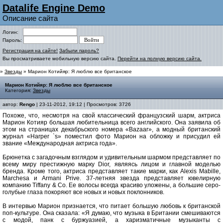
Datalife Engine Demo
Описание сайта
Логин:
Пароль:
Регистрация на сайте!
Забыли пароль?
Вы просматриваете мобильную версию сайта.
Перейти на полную версию сайта.
»
Звезды
» Марион Котийяр: Я люблю все британское
Марион Котийяр: Я люблю все британское
Категория:
Звезды
автор:
Rengo
| 23-11-2012, 19:12 | Просмотров: 3726
Похоже, что, несмотря на свой классический французский шарм, актриса
Марион Котияр большая любительница всего английского. Она заявила об
этом на страницах декабрьского номера «Bazaar», а модный британский
журнал «Harper `s» поместил фото Марион на обложку и присудил ей
звание «Международная актриса года».
Брюнетка с загадочным взглядом и удивительным шармом представляет по
всему миру престижную марку Dior, являясь лицом и главной моделью
бренда. Кроме того, актриса представляет такие марки, как Alexis Mabille,
Marchesa и Armani Prive. 37-летняя звезда представляет ювелирную
компанию Tiffany & Co. Ее волосы всегда красиво уложены, а большие серо-
голубые глаза покоряют все новых и новых поклонников.
В интервью Марион признается, что питает большую любовь к британской
поп-культуре. Она сказала: «Я думаю, что музыка в Британии смешиваются
с модой, панк с буржуазией, а харизматичные музыканты с