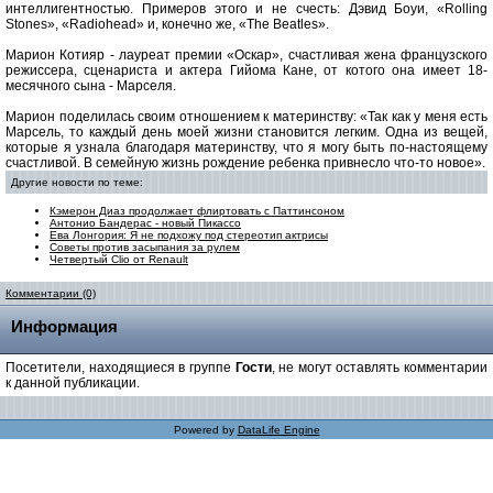
интеллигентностью. Примеров этого и не счесть: Дэвид Боуи, «Rolling
Stones», «Radiohead» и, конечно же, «The Beatles».
Марион Котияр - лауреат премии «Оскар», счастливая жена французского
режиссера, сценариста и актера Гийома Кане, от котого она имеет 18-
месячного сына - Марселя.
Марион поделилась своим отношением к материнству: «Так как у меня есть
Марсель, то каждый день моей жизни становится легким. Одна из вещей,
которые я узнала благодаря материнству, что я могу быть по-настоящему
счастливой. В семейную жизнь рождение ребенка привнесло что-то новое».
Другие новости по теме:
Кэмерон Диаз продолжает флиртовать с Паттинсоном
Антонио Бандерас - новый Пикассо
Ева Лонгория: Я не подхожу под стереотип актрисы
Советы против засыпания за рулем
Четвертый Clio от Renault
Комментарии (0)
Информация
Посетители, находящиеся в группе
Гости
, не могут оставлять комментарии
к данной публикации.
Powered by
DataLife Engine