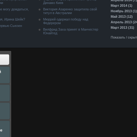
Апрель 2014 (7)
ии
Динамо Киев
Март 2014 (1)
е могу дождаться,
Виктория Азаренко защитила свой
Ноябрь 2013 (1)
титул в Австралии
Май 2013 (12)
я, Ирина Шейк?
Мюррей одержал победу над
Апрель 2013 (2
Федерером
тервью Сьюзен
Март 2013 (31)
Вилфрид Заха принят в Манчестер
Юнайтед
Показать / скры
й
не