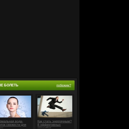
НЕ БОЛЕТЬ
побежим?
рмальная вода-
Как стать энергичным?
оток свежести для
8 эффективных
жи
способов