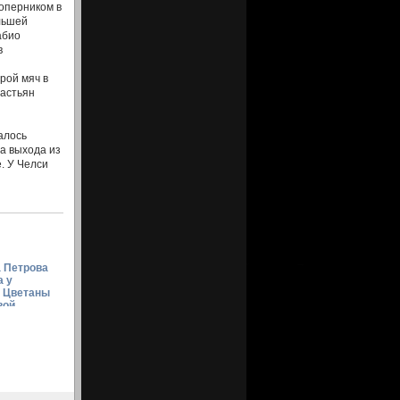
оперником в
ольшей
абио
в
рой мяч в
бастьян
алось
за выхода из
. У Челси
 Петрова
а у
и Цветаны
вой