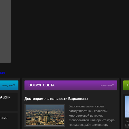
ВОКРУГ СВЕТА
поедем?
полетим?
Audi и
Достопримечательности Барселоны
Барселона манит своей
загадочностью и красотой
многовековой истории.
жные
Обворожительная архитектура
Те
города создаёт атмосферу
гл
ко