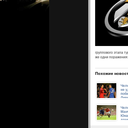
группового этапа ту
же одни поражения:
Похожие новост
Челс
не 
поб
Лив
Чел
Ман
Юна
дра
мат