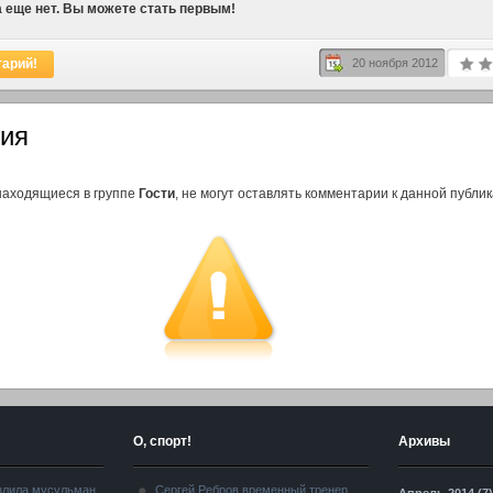
 еще нет. Вы можете стать первым!
тарий!
20 ноября 2012
ия
находящиеся в группе
Гости
, не могут оставлять комментарии к данной публик
О, спорт!
Архивы
злила мусульман
Сергей Ребров временный тренер