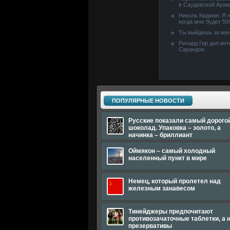
в Саудовской Арав
Николь Кидман: Я н
когда мне будет 50!
Ты выйдешь за мен
Ричард Гир дал ин
Сарандон
ПОПУЛЯРНЫЕ НОВОСТИ
Русские показали самый дорого
шоколад. Упаковка – золото, а
начинка – бриллиант
Оймякон – самый холодный
населенный пункт в мире
Немец, который пролетел над
железным занавесом
Тинейджеры предпочитают
противозачаточные таблетки, а 
презервативы