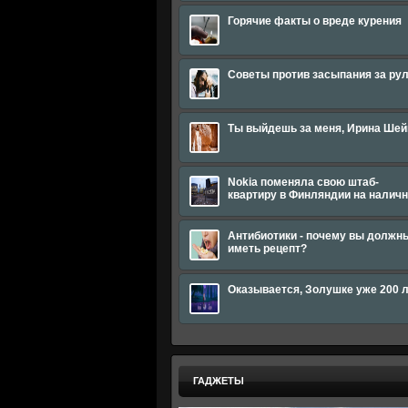
Горячие факты о вреде курения
Советы против засыпания за ру
Ты выйдешь за меня, Ирина Шей
Nokia поменяла свою штаб-
квартиру в Финляндии на налич
Антибиотики - почему вы должн
иметь рецепт?
Оказывается, Золушке уже 200 
ГАДЖЕТЫ