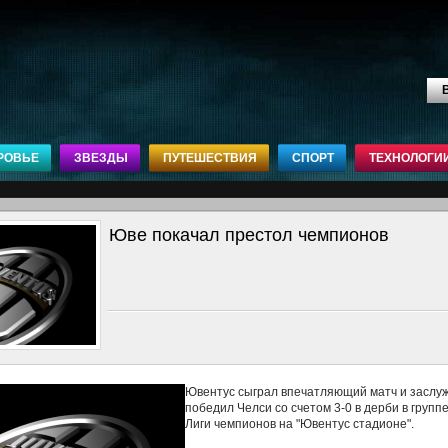
В
РОВЬЕ
ЗВЕЗДЫ
ПУТЕШЕСТВИЯ
СПОРТ
ТЕХНОЛОГИ
Юве покачал престол чемпионов
Ювентус сыграл впечатляющий матч и заслу
победил Челси со счетом 3-0 в дерби в группе
Лиги чемпионов на "Ювентус стадионе".