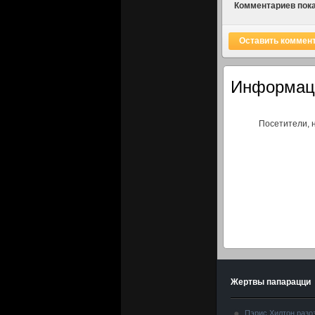
Комментариев пока
Оставить коммен
Информац
Посетители, 
Жертвы папарацци
Пэрис Хилтон разо