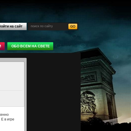
ойти на сайт
И
ОБО ВСЕМ НА СВЕТЕ
женно
 Е в игре