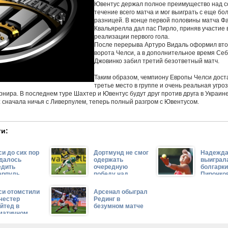
Ювентус держал полное преимущество над с
течение всего матча и мог выиграть с еще б
разницей. В конце первой половины матча Ф
Квальярелла дал пас Пирло, приняв участие 
реализации первого гола.
После перерыва Артуро Видаль оформил вто
ворота Челси, а в дополнительное время Се
Джовинко забил третий безответный матч.
Таким образом, чемпиону Европы Челси дост
третье место в группе и очень реальная угро
рнира. В последнем туре Шахтер и Ювентус будут друг против друга в Украине
 сначала ничья с Ливерпулем, теперь полный разгром с Ювентусом.
и:
и до сих пор
Дортмунд не смог
Надежда
удалось
одержать
выиграл
едить
очередную
болгарк
ерпуль
победу над
Пиронко
Реалом
си отомстили
Арсенал обыграл
честер
Рединг в
йтед в
безумном матче
матичном
че