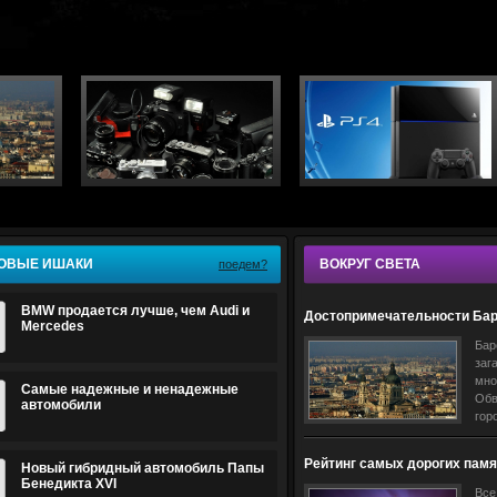
ОВЫЕ ИШАКИ
ВОКРУГ СВЕТА
поедем?
BMW продается лучше, чем Audi и
Достопримечательности Ба
Mercedes
Бар
заг
мно
Самые надежные и ненадежные
Обв
автомобили
гор
ант
сов
Рейтинг самых дорогих памя
Новый гибридный автомобиль Папы
про
Европы
Бенедикта XVI
Все