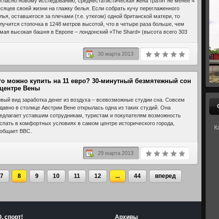
гласно новому исследованию, среднестатистическая жена тратит не менее 4
сяцев своей жизни на глажку белья. Если собрать кучу переглаженного
лья, оставшегося за плечами (т.е. утюгом) одной британской матери, то
лучится стопочка в 1248 метров высотой, что в четыре раза больше, чем
мая высокая башня в Европе – лондонский «The Shard» (высота всего 303
тра).
30 марта 2013
то можно купить на 11 евро? 30-минутный безмятежный сон
 центре Вены
вый вид заработка денег из воздуха – всевозможные студии сна. Совсем
давно в столице Австрии Вене открылась одна из таких студий. Она
едлагает уставшим сотрудникам, туристам и покупателям возможность
спать в комфортных условиях в самом центре исторического города,
К
общает BBC.
29 марта 2013
7
8
9
10
11
12
...
44
вперед
, спорт!
Архивы