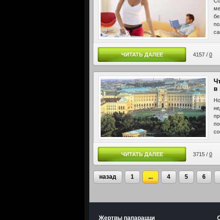
Со
ме
бе
по
са
ме
ЧИТАТЬ ДАЛЕЕ
4157 /
0
Ч
в
Но
не
пр
по
со
ЧИТАТЬ ДАЛЕЕ
3715 /
0
назад
1
...
4
5
6
Жертвы папарацци
О