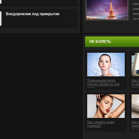
уже
пам
Внедорожник под прикрытие
име
эст
эко
пиш
«Ha
ита
НЕ БОЛЕТЬ
Термальная вода-
Как 
глоток свежести для
8 э
кожи
спос
Как сделать кожу
Как 
гладкой?
здор
воло