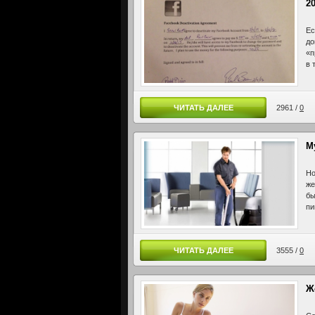
2
Ес
до
«п
в 
ЧИТАТЬ ДАЛЕЕ
2961 /
0
М
Но
же
бы
пи
ЧИТАТЬ ДАЛЕЕ
3555 /
0
Ж