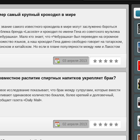
мер самый крупный крокодил в мире
 звание самого известного крокодила в мире могут заслуженно бороться
блема бренда «Lacoste» и крокодил по имени Гена из советского мультика
ебурашка». Мало кто знает, что «Чебурашка» был переведен на огромное
ожество языков, а наш крокодил Гена давно свободно говорит на татарском,
онском и китайском. Но если в плане популярности между ним и Лакостом
ончательная точка не поставлена, то назвать Гену самым обаятельным и
брым крокодилом мы можем с полной уверенностью. О чем это я? Недавно
03 апреля 2013
ер один из самых-самых крокодилов.
овместное распитие спиртных напитков укрепляет брак?
вое исследование показывает, что брак между супругами, которые вмести
пивают одинаковое количество бокалов, более крепкий и долговечный,
общает газета «Daily Mail».
02 апреля 2013