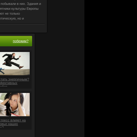
 побывали в них. Здания и
ятники культуры Европы
ют не только
етическую, но и
номическую ценность,
ет немецкая газета
ndelsblatt». Новое
льянское
побежим?
стать энергичным?
ффективных
обов
стресс влияет на
овье наших
с?