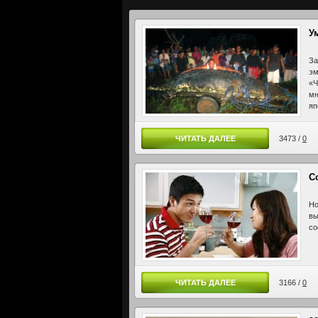
У
За
эм
«Ч
мн
яп
ок
до
ЧИТАТЬ ДАЛЕЕ
3473 /
0
ум
С
Но
вы
со
ЧИТАТЬ ДАЛЕЕ
3166 /
0