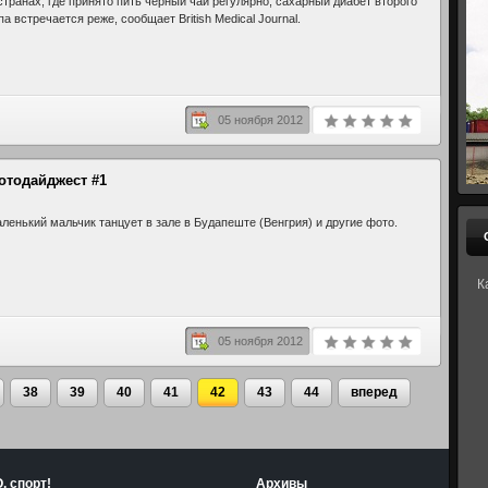
странах, где принято пить черный чай регулярно, сахарный диабет второго
па встречается реже, сообщает British Medical Journal.
05 ноября 2012
отодайджест #1
ленький мальчик танцует в зале в Будапеште (Венгрия) и другие фото.
К
05 ноября 2012
38
39
40
41
42
43
44
вперед
, спорт!
Архивы