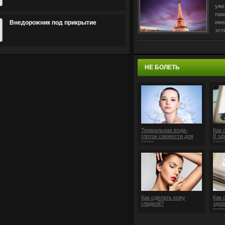
уже
пам
Внедорожник под прикрытие
име
эст
эко
пиш
«Ha
ита
НЕ БОЛЕТЬ
Термальная вода-
Как 
глоток свежести для
8 э
кожи
спос
Как сделать кожу
Как 
гладкой?
здор
воло