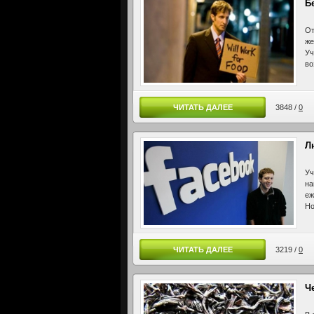
Б
От
же
Уч
во
ЧИТАТЬ ДАЛЕЕ
3848 /
0
Л
Уч
на
еж
Но
ЧИТАТЬ ДАЛЕЕ
3219 /
0
Ч