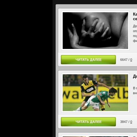
К
с
До
оп
по
фи
ЧИТАТЬ ДАЛЕЕ
6647 /
0
Д
В 
вн
ЧИТАТЬ ДАЛЕЕ
3847 /
0