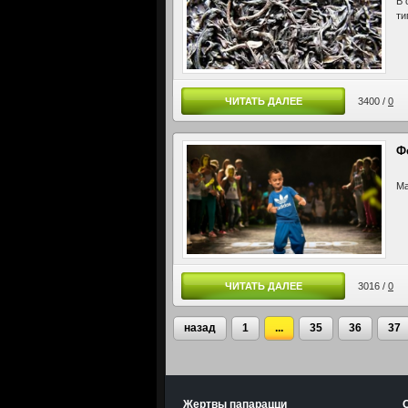
В 
ти
ЧИТАТЬ ДАЛЕЕ
3400 /
0
Ф
Ма
ЧИТАТЬ ДАЛЕЕ
3016 /
0
назад
1
...
35
36
37
Жертвы папарацци
О