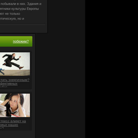
 побывали в них. Здания и
ятники культуры Европы
ют не только
етическую, но и
номическую ценность,
ет немецкая газета
ndelsblatt». Новое
льянское
побежим?
стать энергичным?
ффективных
обов
стресс влияет на
овье наших
с?