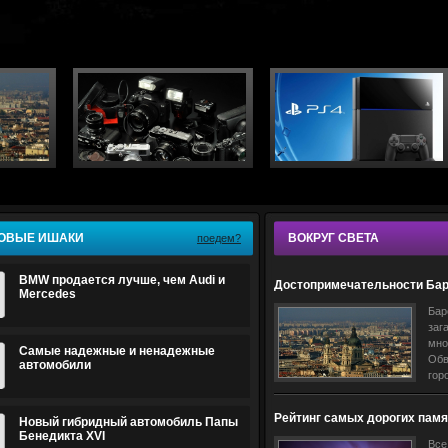
ОВЫЕ ИШАКИ
ВОКРУГ СВЕТА
поедем?
BMW продается лучше, чем Audi и
Достопримечательности Ба
Mercedes
Бар
заг
мно
Самые надежные и ненадежные
Обв
автомобили
гор
ант
сов
Рейтинг самых дорогих памя
Новый гибридный автомобиль Папы
про
Европы
Бенедикта XVI
Все