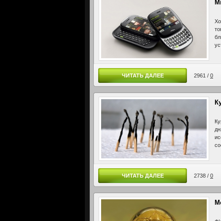
M
Хо
то
бл
ус
ЧИТАТЬ ДАЛЕЕ
2961 /
0
К
Ку
дн
ис
со
ЧИТАТЬ ДАЛЕЕ
2738 /
0
М