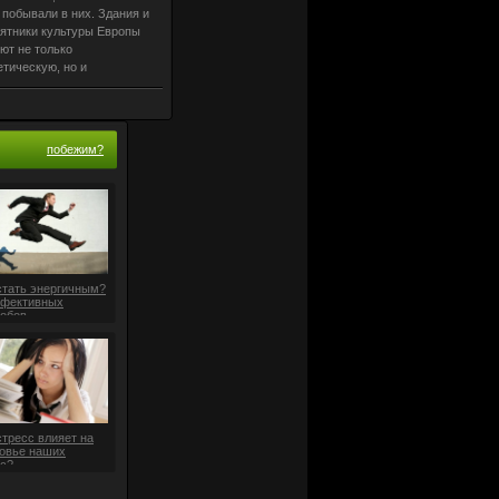
 побывали в них. Здания и
ятники культуры Европы
ют не только
етическую, но и
номическую ценность,
ет немецкая газета
ndelsblatt». Новое
льянское
побежим?
стать энергичным?
ффективных
обов
стресс влияет на
овье наших
с?