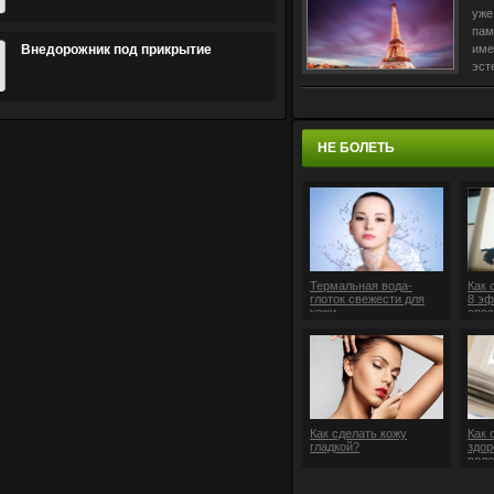
уже
пам
Внедорожник под прикрытие
име
эст
эко
пиш
«Ha
ита
НЕ БОЛЕТЬ
Термальная вода-
Как 
глоток свежести для
8 э
кожи
спос
Как сделать кожу
Как 
гладкой?
здор
воло