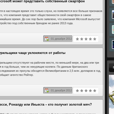
icrosoft может представить собственный смартфон
тя в настоящее время это только слухи, но появляется все больше признаков
го, что компания представит общественности свой смартфон в самое
ижайшее время. До сих пор было заявлено, что компания Microsoft выпустит
тройство под собственным брендом не ранее 2013 года.
01 декабря 2012
урильщики чаще уклоняются от работы
рильщики отсутствуют на рабочем месте, по меньшей мере, на два или три
я в год больше, чем их некурящие коллеги. По данным британского
следования их прогулы обходятся Великобритании в 2,5 млн. долларов в год,
общает агентство Рейтер.
01 декабря 2012
есси, Роналду или Иньеста – кто получит золотой мяч?