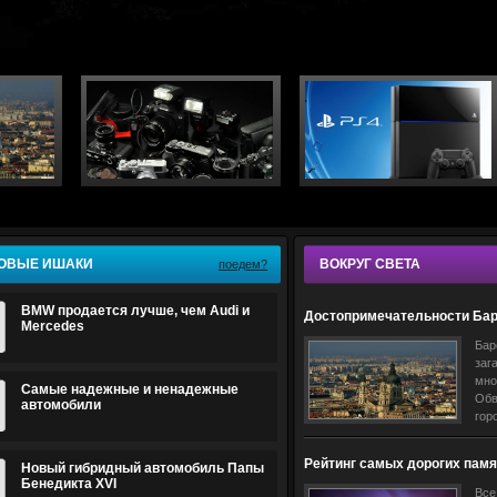
ОВЫЕ ИШАКИ
ВОКРУГ СВЕТА
поедем?
BMW продается лучше, чем Audi и
Достопримечательности Ба
Mercedes
Бар
заг
мно
Самые надежные и ненадежные
Обв
автомобили
гор
ант
сов
Рейтинг самых дорогих памя
Новый гибридный автомобиль Папы
про
Европы
Бенедикта XVI
Все