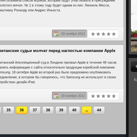
ФА объявила список игроков, которые будут участвовать в присуждении
олотого мяча». № 1 в этому году будет одним из них: Лионель Месси,
иштиану Роналду или Андрес Иньеста.
30 ноября 2012
ританские судьи молчат перед наглостью компании Apple
итанский Апелляционный суд в Лондоне призвал Apple в течение 48 часов
алить информацию с сайта относительно продукции корейской компании
msung. 18 октября Apple во второй раз было предложено опубликовать
едомление, в котором бы говорилось, что Samsung не использует в своих
К
тройствах дизайн iPad.
30 ноября 2012
35
36
37
38
39
40
...
44