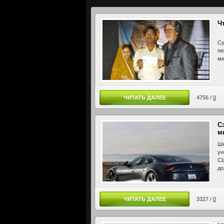
Ч
Су
пе
ми
ЧИТАТЬ ДАЛЕЕ
4756 /
0
С
м
Ше
ун
СШ
до
ЧИТАТЬ ДАЛЕЕ
3327 /
0