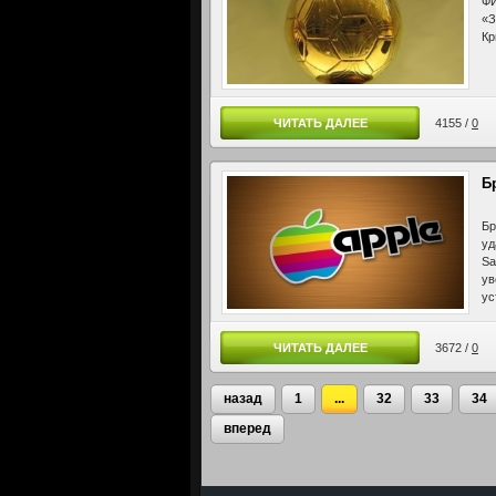
ФИ
«З
Кр
ЧИТАТЬ ДАЛЕЕ
4155 /
0
Б
Бр
уд
Sa
ув
ус
ЧИТАТЬ ДАЛЕЕ
3672 /
0
назад
1
...
32
33
34
вперед