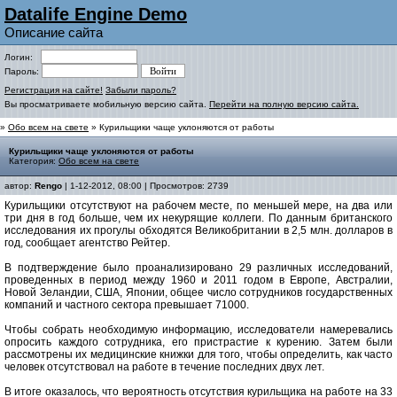
Datalife Engine Demo
Описание сайта
Логин:
Пароль:
Регистрация на сайте!
Забыли пароль?
Вы просматриваете мобильную версию сайта.
Перейти на полную версию сайта.
»
Обо всем на свете
» Курильщики чаще уклоняются от работы
Курильщики чаще уклоняются от работы
Категория:
Обо всем на свете
автор:
Rengo
| 1-12-2012, 08:00 | Просмотров: 2739
Курильщики отсутствуют на рабочем месте, по меньшей мере, на два или
три дня в год больше, чем их некурящие коллеги. По данным британского
исследования их прогулы обходятся Великобритании в 2,5 млн. долларов в
год, сообщает агентство Рейтер.
В подтверждение было проанализировано 29 различных исследований,
проведенных в период между 1960 и 2011 годом в Европе, Австралии,
Новой Зеландии, США, Японии, общее число сотрудников государственных
компаний и частного сектора превышает 71000.
Чтобы собрать необходимую информацию, исследователи намеревались
опросить каждого сотрудника, его пристрастие к курению. Затем были
рассмотрены их медицинские книжки для того, чтобы определить, как часто
человек отсутствовал на работе в течение последних двух лет.
В итоге оказалось, что вероятность отсутствия курильщика на работе на 33