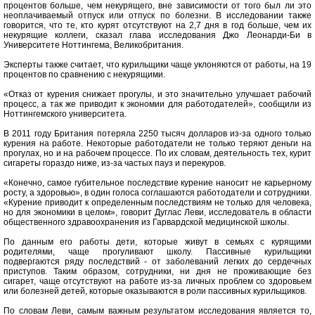
процентов больше, чем некурящего, вне зависимости от того был ли это
неоплачиваемый отпуск или отпуск по болезни. В исследовании также
говорится, что те, кто курят отсутствуют на 2,7 дня в год больше, чем их
некурящие коллеги, сказал глава исследования Джо Леонарди-Би в
Университете Ноттингема, Великобритания.
Эксперты также считает, что курильщики чаще уклоняются от работы, на 19
процентов по сравнению с некурящими.
«Отказ от курения снижает прогулы, и это значительно улучшает рабочий
процесс, а так же приводит к экономии для работодателей», сообщили из
Ноттингемского университета.
В 2011 году Британия потеряла 2250 тысяч долларов из-за одного только
курения на работе. Некоторые работодатели не только теряют деньги на
прогулах, но и на рабочем процессе. По их словам, деятельность тех, курит
сигареты гораздо ниже, из-за частых пауз и перекуров.
«Конечно, самое губительное последствие курение наносит не карьерному
росту, а здоровью», в один голоса соглашаются работодатели и сотрудники.
«Курение приводит к определенным последствиям не только для человека,
но для экономики в целом», говорит Дуглас Леви, исследователь в области
общественного здравоохранения из Гарвардской медицинской школы.
По данным его работы дети, которые живут в семьях с курящими
родителями, чаще прогуливают школу. Пассивные курильщики
подвергаются ряду последствий - от заболеваний легких до сердечных
приступов. Таким образом, сотрудники, ни дня не проживающие без
сигарет, чаще отсутствуют на работе из-за личных проблем со здоровьем
или болезней детей, которые оказываются в роли пассивных курильщиков.
По словам Леви, самым важным результатом исследования является то,