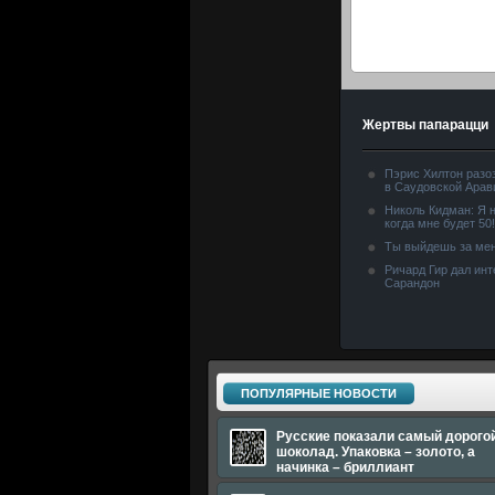
Жертвы папарацци
Пэрис Хилтон разо
в Саудовской Арав
Николь Кидман: Я н
когда мне будет 50!
Ты выйдешь за мен
Ричард Гир дал ин
Сарандон
ПОПУЛЯРНЫЕ НОВОСТИ
Русские показали самый дорого
шоколад. Упаковка – золото, а
начинка – бриллиант