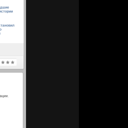
едшие
истории
становил
о
м
ации.