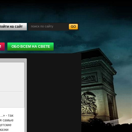
ойти на сайт
И
ОБО ВСЕМ НА СВЕТЕ
.» - так
я самые
етские
казки