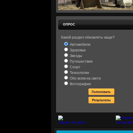
ОПРОС
Какой раздел обновлять чаще?
Автомобили
Здоровье
Звезды
Путешествия
Спорт
Технологии
Обо всем на свете
Фотографии