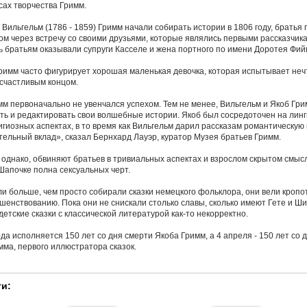
сах творчества Гримм.
и Вильгельм (1786 - 1859) Гримм начали собирать истории в 1806 году, братья
ом через встречу со своими друзьями, которые являлись первыми рассказчик
братьям оказывали супруги Касселе и жена портного по имени Доротея Фий
Гримм часто фигурирует хорошая маленькая девочка, которая испытывает неч
счастливым концом.
мм первоначально не увенчался успехом. Тем не менее, Вильгельм и Якоб Гр
ь и редактировать свои волшебные истории. Якоб был сосредоточен на линг
игиозных аспектах, в то время как Вильгельм дарил рассказам романтическую 
тельный вклад», сказал Бернхард Лауэр, куратор Музея братьев Гримм.
 однако, обвиняют братьев в тривиальных аспектах и взрослом скрытом смысл
Шапочке полна сексуальных черт.
и больше, чем просто собирали сказки немецкого фольклора, они вели кроп
ршенствованию. Пока они не снискали столько славы, сколько имеют Гете и Ш
етские сказки с классической литературой как-то некорректно.
да исполняется 150 лет со дня смерти Якоба Гримм, а 4 апреля - 150 лет со 
ма, первого иллюстратора сказок.
и: