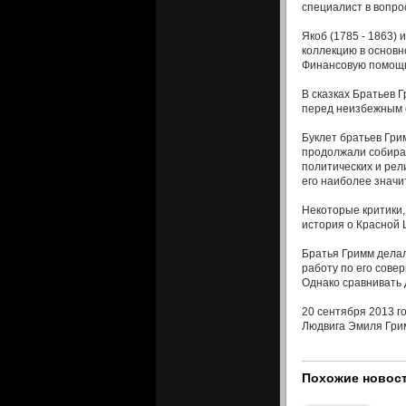
специалист в вопро
Якоб (1785 - 1863) 
коллекцию в основн
Финансовую помощь 
В сказках Братьев 
перед неизбежным 
Буклет братьев Гри
продолжали собират
политических и рел
его наиболее значи
Некоторые критики,
история о Красной 
Братья Гримм делал
работу по его сове
Однако сравнивать д
20 сентября 2013 го
Людвига Эмиля Грим
Похожие новост