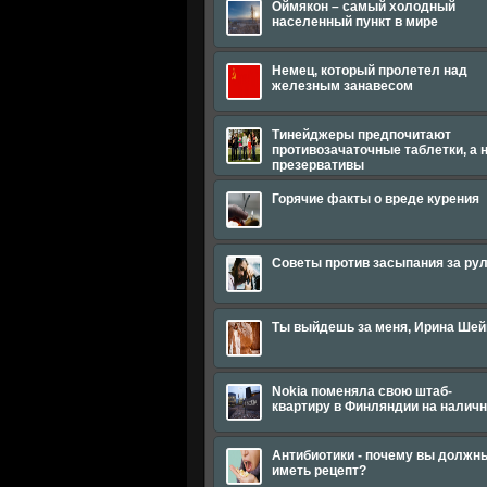
Оймякон – самый холодный
населенный пункт в мире
Немец, который пролетел над
железным занавесом
Тинейджеры предпочитают
противозачаточные таблетки, а 
презервативы
Горячие факты о вреде курения
Советы против засыпания за ру
Ты выйдешь за меня, Ирина Шей
Nokia поменяла свою штаб-
квартиру в Финляндии на налич
Антибиотики - почему вы должн
иметь рецепт?