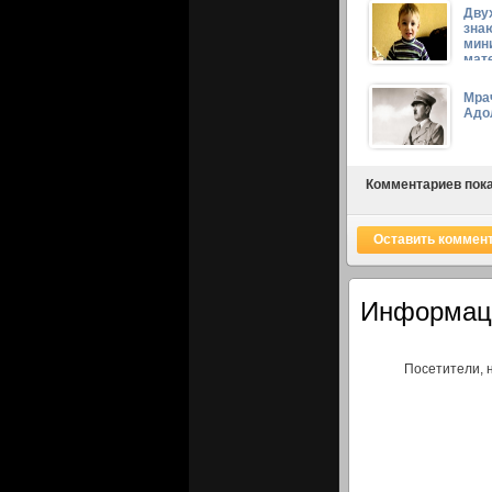
Дву
знаю
мин
мат
Мра
Адо
Комментариев пока
Оставить коммен
Информац
Посетители, 