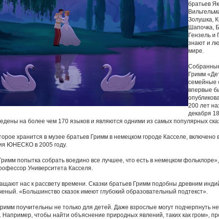
братьев Як
Вильгельм
Золушка, 
Шапочка, 
Гензель и 
знают и лю
мире.
Собранные
Гримм «Де
семейные 
впервые б
опубликов
200 лет на
декабря 18
едены на более чем 170 языков и являются одними из самых популярных сказ
торое хранится в музее братьев Гримм в немецком городе Касселе, включено 
ия ЮНЕСКО в 2005 году.
Гримм попытка собрать воедино все лучшее, что есть в немецком фольклоре»,
рофессор Университета Касселя.
ащают нас к рассвету времени. Сказки братьев Гримм подобны древним инди
ченый. «Большинство сказок имеют глубокий образовательный подтекст».
римм поучительны не только для детей. Даже взрослые могут подчерпнуть н
и. Например, чтобы найти объяснение природных явлений, таких как гром», п