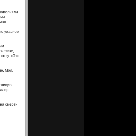
 пополняли
ами.
ман.
то ужасное
имм
вистике,
нотку. «Это
е. Мол,
отливую
иллер.
дня смерти