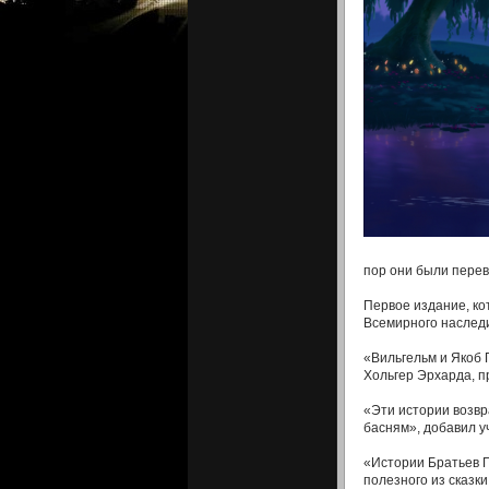
пор они были перев
Первое издание, ко
Всемирного наслед
«Вильгельм и Якоб 
Хольгер Эрхарда, п
«Эти истории возвр
басням», добавил у
«Истории Братьев Г
полезного из сказк