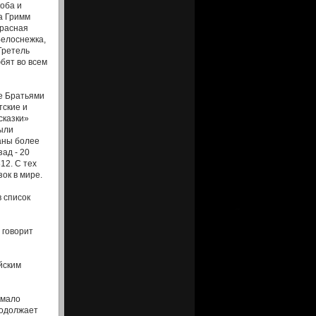
оба и
а Гримм
Красная
Белоснежка,
Гретель
бят во всем
 Братьями
тские и
сказки»
ыли
аны более
зад - 20
12. С тех
ок в мире.
в список
 говорит
йским
емало
родолжает