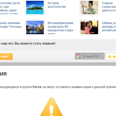
хлетние дети
Остров
Самые
т, как
долголетия
сумасш
имум, одно
диеты в 
ерное слово
чное обаяние
Великобритания
Обама у
льфа Гитлера
захватила 90
рекорд п
процентов стран
ретвита
мира
 еще нет. Вы можете стать первым!
тарий!
10 мая 2013
ия
находящиеся в группе
Гости
, не могут оставлять комментарии к данной публик