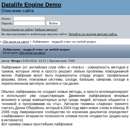
Datalife Engine Demo
Описание сайта
Логин:
Пароль:
Регистрация на сайте!
Забыли пароль?
Вы просматриваете мобильную версию сайта.
Перейти на полную версию сайта.
»
Обо всем на свете
» Лайфхакинг - мудрый ответ на любой вопрос
Лайфхакинг - мудрый ответ на любой вопрос
Категория:
Обо всем на свете
автор:
Rengo
| 9-05-2013, 23:27 | Просмотров: 7200
Лайфхакинг (от английских слов «life» и «hack») - совокупность методов и
трюков, которые легко и просто решают любые проблемы повседневной
жизни. Лайфхаки могут быть подчерпнуты откуда угодно: профильные
форумы, блоги, поисковые системы, соседи, бабушки, свекрови, соседи в
переполненном автобусе, коллеги и так далее.
Обычно лайфхакеры не создают новые методы, а просто коллекционируют
и используют уже существующие. Движение лайфхакеров впервые
возникло в среде компьютерных услуг, среди людей, которые общаются с
техникой и программами на «ты». Автором термина «лафхак» принято
считать Дэнни О'Брайена, который в 2004 году ввел новое слово в обиход. В
2006 году Американское сообщество по изучению диалектов определяет
«лайфхакинг» вторым по полезности словом после «подкаста» (радио-шоу
в интернете).
Вот пример самых простейших лайфхаков: