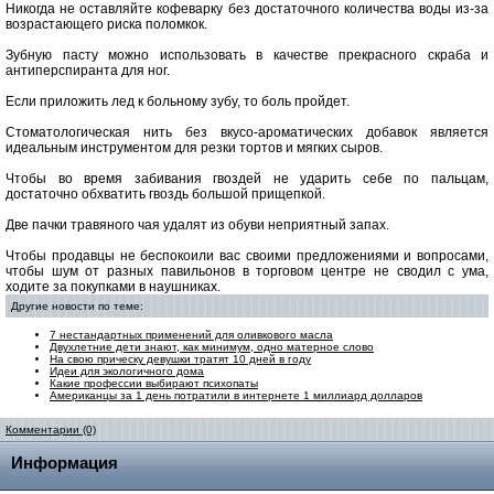
Никогда не оставляйте кофеварку без достаточного количества воды из-за
возрастающего риска поломкок.
Зубную пасту можно использовать в качестве прекрасного скраба и
антиперспиранта для ног.
Если приложить лед к больному зубу, то боль пройдет.
Стоматологическая нить без вкусо-ароматических добавок является
идеальным инструментом для резки тортов и мягких сыров.
Чтобы во время забивания гвоздей не ударить себе по пальцам,
достаточно обхватить гвоздь большой прищепкой.
Две пачки травяного чая удалят из обуви неприятный запах.
Чтобы продавцы не беспокоили вас своими предложениями и вопросами,
чтобы шум от разных павильонов в торговом центре не сводил с ума,
ходите за покупками в наушниках.
Другие новости по теме:
7 нестандартных применений для оливкового масла
Двухлетние дети знают, как минимум, одно матерное слово
На свою прическу девушки тратят 10 дней в году
Идеи для экологичного дома
Какие профессии выбирают психопаты
Американцы за 1 день потратили в интернете 1 миллиард долларов
Комментарии (0)
Информация