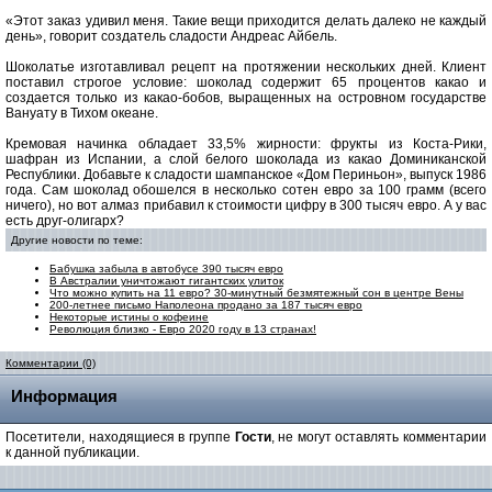
«Этот заказ удивил меня. Такие вещи приходится делать далеко не каждый
день», говорит создатель сладости Андреас Айбель.
Шоколатье изготавливал рецепт на протяжении нескольких дней. Клиент
поставил строгое условие: шоколад содержит 65 процентов какао и
создается только из какао-бобов, выращенных на островном государстве
Вануату в Тихом океане.
Кремовая начинка обладает 33,5% жирности: фрукты из Коста-Рики,
шафран из Испании, а слой белого шоколада из какао Доминиканской
Республики. Добавьте к сладости шампанское «Дом Периньон», выпуск 1986
года. Сам шоколад обошелся в несколько сотен евро за 100 грамм (всего
ничего), но вот алмаз прибавил к стоимости цифру в 300 тысяч евро. А у вас
есть друг-олигарх?
Другие новости по теме:
Бабушка забыла в автобусе 390 тысяч евро
В Австралии уничтожают гигантских улиток
Что можно купить на 11 евро? 30-минутный безмятежный сон в центре Вены
200-летнее письмо Наполеона продано за 187 тысяч евро
Некоторые истины о кофеине
Революция близко - Евро 2020 году в 13 странах!
Комментарии (0)
Информация
Посетители, находящиеся в группе
Гости
, не могут оставлять комментарии
к данной публикации.