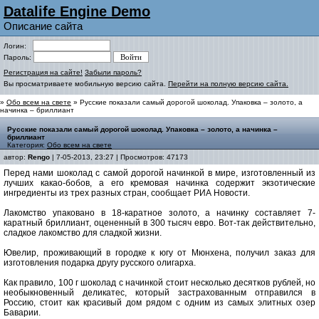
Datalife Engine Demo
Описание сайта
Логин:
Пароль:
Регистрация на сайте!
Забыли пароль?
Вы просматриваете мобильную версию сайта.
Перейти на полную версию сайта.
»
Обо всем на свете
» Русские показали самый дорогой шоколад. Упаковка – золото, а
начинка – бриллиант
Русские показали самый дорогой шоколад. Упаковка – золото, а начинка –
бриллиант
Категория:
Обо всем на свете
автор:
Rengo
| 7-05-2013, 23:27 | Просмотров: 47173
Перед нами шоколад с самой дорогой начинкой в мире, изготовленный из
лучших какао-бобов, а его кремовая начинка содержит экзотические
ингредиенты из трех разных стран, сообщает РИА Новости.
Лакомство упаковано в 18-каратное золото, а начинку составляет 7-
каратный бриллиант, оцененный в 300 тысяч евро. Вот-так действительно,
сладкое лакомство для сладкой жизни.
Ювелир, проживающий в городке к югу от Мюнхена, получил заказ для
изготовления подарка другу русского олигарха.
Как правило, 100 г шоколад с начинкой стоит несколько десятков рублей, но
необыкновенный деликатес, который застрахованным отправился в
Россию, стоит как красивый дом рядом с одним из самых элитных озер
Баварии.