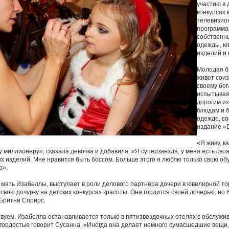
участию в 
конкурсах 
телевизио
программа
собственн
одежды, ю
изделий и 
Молодая б
живет сои
своему бог
испытывая 
дорогим и
блюдам и 
одежде, с
издание «Da
«Я живу, ка
 миллионеру», сказала девочка и добавила: «Я суперзвезда, у меня есть сво
 изделий. Мне нравится быть боссом. Больше этого я люблю только свою обу
р».
 мать Изабеллы, выступает в роли делового партнера дочери в ювелирной то
свою дочурку на детских конкурсах красоты. Она гордится своей дочерью, но 
 Бритни Сприрс.
вуем, Изабелла останавливается только в пятизвездочных отелях с обслужи
 гордостью говорит Сусанна. «Иногда она делает немного сумасшедшие вещи