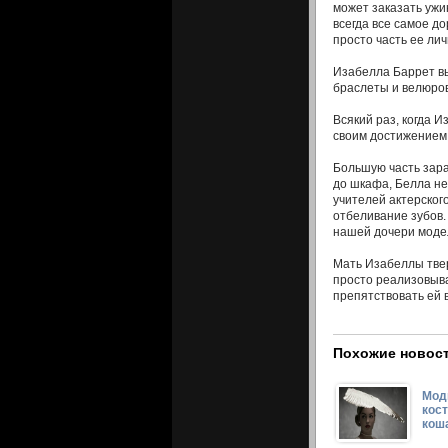
может заказать ужи
всегда все самое д
просто часть ее ли
Изабелла Баррет вып
браслеты и велюров
Всякий раз, когда И
своим достижением
Большую часть зара
до шкафа, Белла не
учителей актерског
отбеливание зубов.
нашей дочери моде
Мать Изабеллы твер
просто реализовыва
препятствовать ей в
Похожие новост
Мод
кост
кош