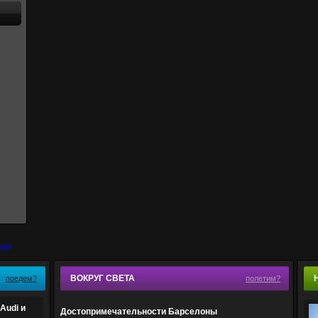
ВОКРУГ СВЕТА
поедем?
полетим?
Audi и
Достопримечательности Барселоны