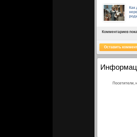
Как 
нер
род
Комментариев пока
Оставить коммен
Информац
Посетители, 