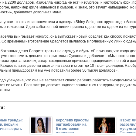
н на 2200 долларов. Изабелла никогда не ест чизбургеры и картофель фри, 
орогое, например филе миньонов и омаров. Я знаю, это звучит напыщенно, но
чности», добавляет довольная мама.
ускает свою линию косметики и одежды «Shiny Girl», в которую входят блеск 
ые толстовки. Идея собственной линии пришла к девочке на одном из конкур
забелла выигрывает конкурс, она выпускает новый браслет, как способ похвас
. Со временем изготовление браслетов вылилось в полноценную линию одеж
ботанных денег Барретт тратит на одежду и обувь. «Я признаю, что когда де
 умет экономить деньги», говорит мама Сусанна и добавляет: «Мы постоянно
о мастерства, макияж, загар, ежедневные прически, наращивание ногтей и да
 Каждое платье девочки шьется на заказ и стоит до 10 тысяч долларов. На об
льным премудростям мы уже потратили более 50 тысяч долларов».
до убеждена, что она не заставляет своего ребенка работать в модельном би
ет ее мечты. Если завтра девочке надоест заниматься гламуром, то родители
 этом.
и:
ные тренды:
Королеву красоты
Пэрис Х
и, перья и
оштрафовали на
разозли
ачья шерсть
5 миллионов
мусульм
долларов
Саудовс