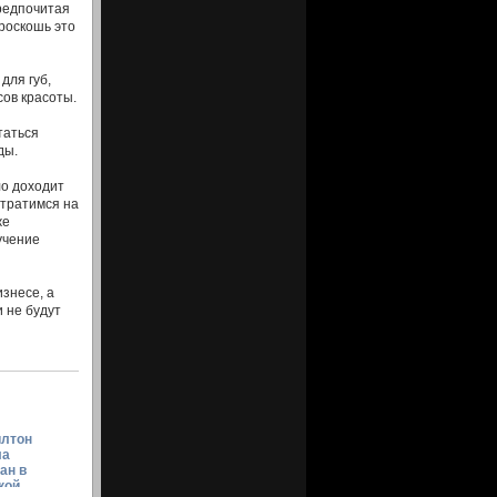
предпочитая
 роскошь это
для губ,
сов красоты.
таться
ды.
ло доходит
 тратимся на
же
учение
знесе, а
 не будут
илтон
ла
ан в
кой