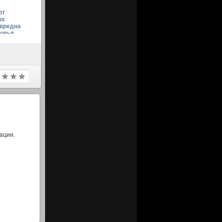
от
ых
 вредна
ровья
ации.