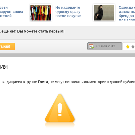
Аравии
дети
Не надевайте
Одежда 
вируют своих
одежду сразу
известн
ителей
после покупки!
брендов
для здо
 еще нет. Вы можете стать первым!
тарий!
01 мая 2013
ия
находящиеся в группе
Гости
, не могут оставлять комментарии к данной публик