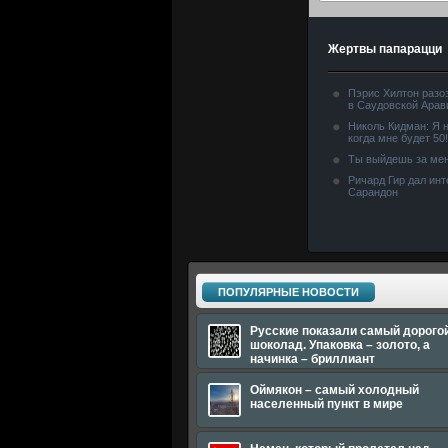
Жертвы папарацци
Пэрис Хилтон разо
в Саудовской Арав
Николь Кидман: Я н
когда мне будет 50!
Ты выйдешь за мен
Ричард Гир дал ин
Сарандон
ПОПУЛЯРНЫЕ НОВОСТИ
Русские показали самый дорого
шоколад. Упаковка – золото, а
начинка – бриллиант
Оймякон – самый холодный
населенный пункт в мире