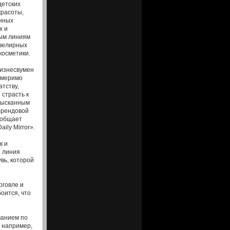
детских
красоты,
нных
х и
ым линиям
велирных
косметики.
изнесвумен
змеримо
атству,
страсть к
зысканным
брендовой
ообщает
ily Mirror».
к и
я линия
вь, которой
рговле и
боится, что
ванием по
, например,