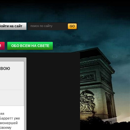
ойти на сайт
И
ОБО ВСЕМ НА СВЕТЕ
свою
няя
Барретт уже
лионершей
 своему