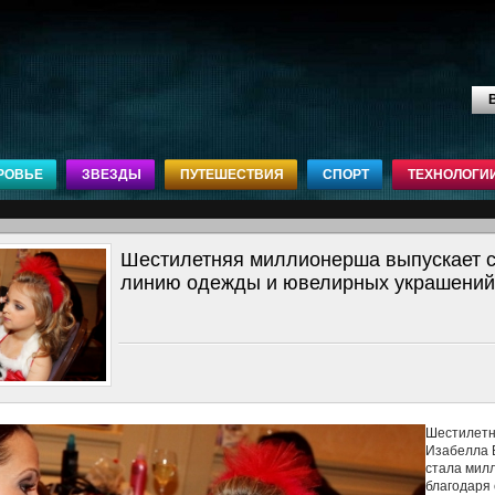
В
РОВЬЕ
ЗВЕЗДЫ
ПУТЕШЕСТВИЯ
СПОРТ
ТЕХНОЛОГИ
Шестилетняя миллионерша выпускает 
линию одежды и ювелирных украшений
Шестилет
Изабелла 
стала мил
благодаря