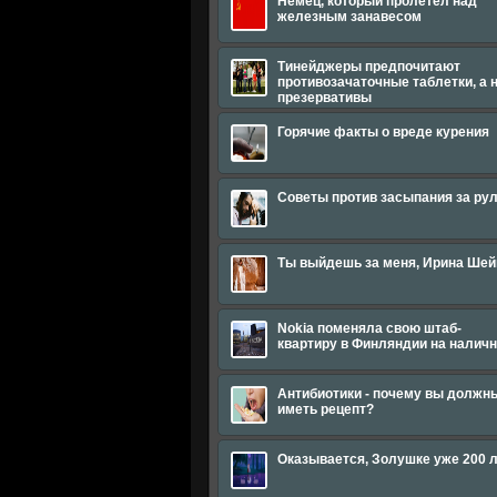
Немец, который пролетел над
железным занавесом
Тинейджеры предпочитают
противозачаточные таблетки, а 
презервативы
Горячие факты о вреде курения
Советы против засыпания за ру
Ты выйдешь за меня, Ирина Шей
Nokia поменяла свою штаб-
квартиру в Финляндии на налич
Антибиотики - почему вы должн
иметь рецепт?
Оказывается, Золушке уже 200 