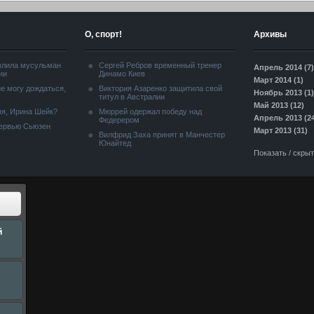
О, спорт!
Архивы
злила мусульман
Сергей Ребров временный тренер
Апрель 2014 (7)
ии
Динамо Киев
Март 2014 (1)
е могу дождаться,
Виктория Азаренко защитила свой
Ноябрь 2013 (1)
титул в Австралии
Май 2013 (12)
я, Ирина Шейк?
Мюррей одержал победу над
Апрель 2013 (2
Федерером
тервью Сьюзен
Март 2013 (31)
Вилфрид Заха принят в Манчестер
Юнайтед
Показать / скры
й