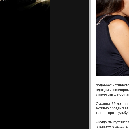
подобает истинному
одежды и ювелирных
у меня свыше 60 па
Сусанна, 39-летняя
активно продвигает 
та повторит судьбу
«Когда мы путешест
высшему классу», с