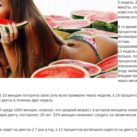
5 недель, 
минуты, эт
известно 
новому ис
В то время
процентов
Великобри
готовы
придержив
13 недель
больше, по
процентов
опрошенны
угоду люб
блюдам пр
через мес
из 10 женщин потеряла свою силу воли примерно через неделю, а 16 процен
 диеты в течение двух недель.
 среди 1000 женщин, показал, что средний возраст, в котором женщина начи
вую диету, составляет 26 лет. 33% женщин начинают следить за своим весом 
 сидит на диетах 2,7 раз в год, а 12 процентов англичанок садятся на диету 5 