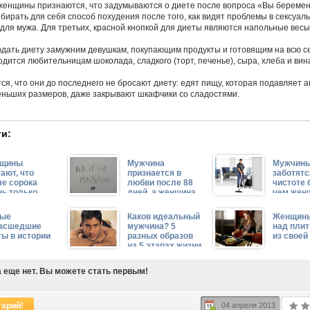
енщины признаются, что задумываются о диете после вопроса «Вы береме
бирать для себя способ похудения после того, как видят проблемы в сексуал
для мужа. Для третьих, красной кнопкой для диеты являются напольные весы
дать диету замужним девушкам, покупающим продукты и готовящим на всю с
одится любительницам шоколада, сладкого (торт, печенье), сыра, хлеба и вин
, что они до последнего не бросают диету: едят пищу, которая подавляет а
еньших размеров, даже закрывают шкафчики со сладостями.
и:
щины
Мужчина
Мужчин
ают, что
признается в
заботятс
ле сорока
любви после 88
чистоте 
нь только
дней, а женщина
чем жен
инается
после 134
ые
Каков идеальный
Женщины
асшедшие
мужчина? 5
над плит
ты в истории
разных образов
из своей
на 5 этапах жизни
женщины
 еще нет. Вы можете стать первым!
тарий!
04 апреля 2013