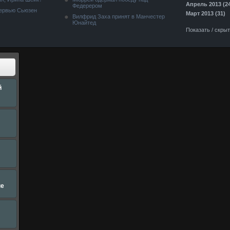
Апрель 2013 (2
Федерером
тервью Сьюзен
Март 2013 (31)
Вилфрид Заха принят в Манчестер
Юнайтед
Показать / скры
й
не