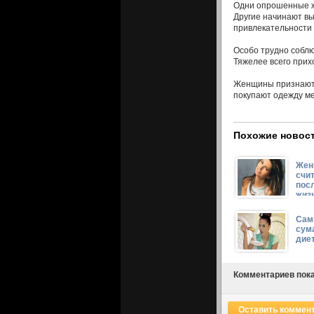
Одни опрошенные ж
Другие начинают вы
привлекательности 
Особо трудно соблю
Тяжелее всего прих
Женщины признаются
покупают одежду м
Похожие новост
Жен
счит
пос
жиз
нач
Сам
сум
дие
Комментариев пока
Оставить коммен