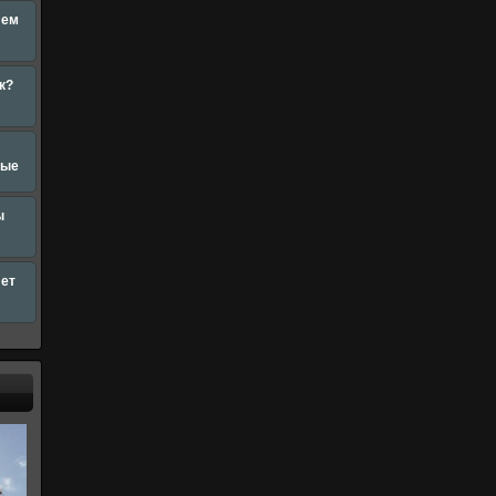
лем
к?
ные
ы
лет