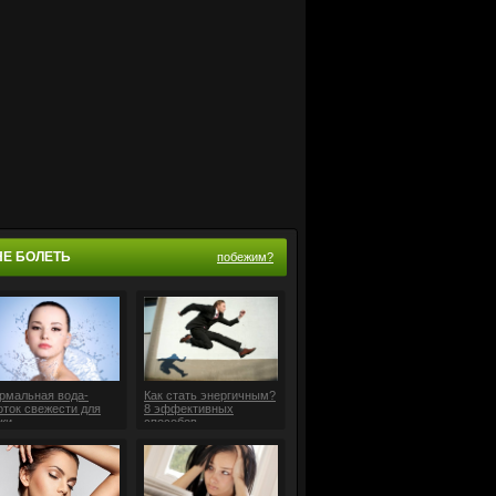
НЕ БОЛЕТЬ
побежим?
рмальная вода-
Как стать энергичным?
оток свежести для
8 эффективных
жи
способов