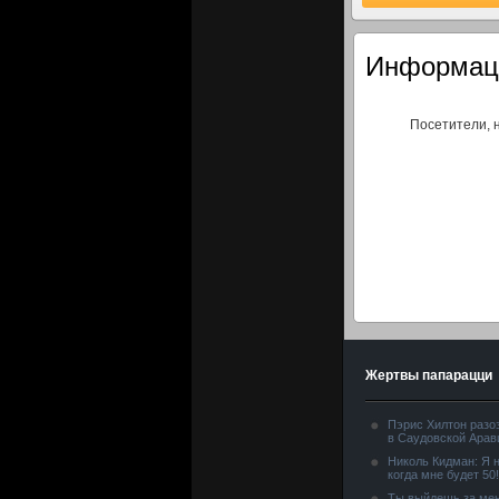
Информац
Посетители, 
Жертвы папарацци
Пэрис Хилтон разо
в Саудовской Арав
Николь Кидман: Я н
когда мне будет 50!
Ты выйдешь за мен