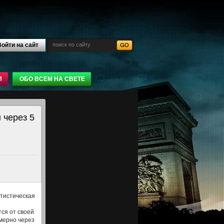
ойти на сайт
И
ОБО ВСЕМ НА СВЕТЕ
 через 5
тистическая
ся от своей
мерно через