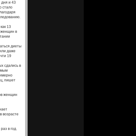
2 дня и 43
о стало
благодаря
следованию.
 как 13
 женщин в
тании
аться диеты
 или даже
чти 19
х сдались в
имым
имерно
яц, пишет
тов женщин
нает
в возрасте
раз в год.