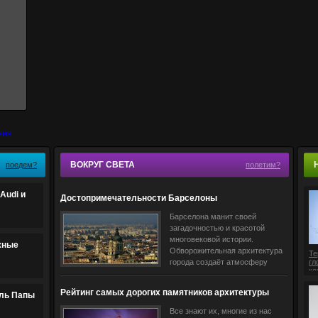
ВОКРУГ СВЕТА
поедем?
полетим?
Audi и
Достопримечательности Барселоны
Барселона манит своей
загадочностью и красотой
многовековой истории.
жные
Обворожительная архитектура
Те
города создаёт атмосферу
гл
ко
античности и помогает
совершить путешествие в
Рейтинг самых дорогих памятников архитектуры
ль Папы
прошлое. Гости столицы
Европы
Все знают их, многие из нас