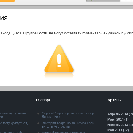
ия
находящиеся в группе
Гости
, не могут оставлять комментарии к данной публик
О, спорт!
Архивы
злила мусульман
Сергей Ребров временный тренер
Апрель 2014 (7)
ии
Динамо Киев
Март 2014 (1)
е могу дождаться,
Виктория Азаренко защитила свой
Ноябрь 2013 (1)
титул в Австралии
Май 2013 (12)
я, Ирина Шейк?
Мюррей одержал победу над