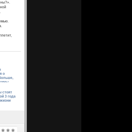
нны?».
ьной
.
емью.
а.
ппетит,
ы
я о
больше,
щины
 стоят
ой 3 года
 жизни