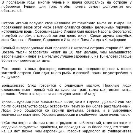
В последние годы многие ученые и врачи собирались на острове у
побережья Турции, для того, чтобы понять секрет долголетия его
обитателей.
Остров Икария получил свое название от греческого мифа об Икаре. На
протяжении веков этот кусок земли славился своими целебными горячими
источниками воды. Совсем недавно Икария был назван National Geographic
«голубой зоной», в которой жители долго живут. Среди других «голубых
зон» Окинава в Японии, Сардиния в Италии и Лома Линда в Калифорнии.
Особый интерес ученых был проявлен к жителям острова старше 65 лет.
Восемь тысяч островитян живут на 10 лет дольше, чем большинство
европейцев и имеют значительно лучшее здоровье. 6 из 10 человек старше
90 лет по-прежнему активны.
Есть много важных факторов, влияющих на продолжительность жизни
жителей острова. Они едят много рыбы и овощей, почти не употребляя в
пищу мясо.
Большинство блюд готовится с оливковым маслом. Пожилые люди
ежедневно пьют горный чай из сушеных трав, таких как тимьян, мята,
ромашка. Вместо сахара они используют местный мед.
Уровень курения был значительно ниже, чем в Европе. Дневной сон это
почти обязательство среди островитян, темп жизни более расслабленный.
Люди очно общаются со своими друзьями, семьей, и в умеренных
количествах пьют вино. Уровень депрессии и слабоумия также очень низок.
«Жители острова Икария также страдают от заболеваний, таких как рак или
сердечно-сосудистые проблемы, но проходят их на более позднем этапе -
на 10 лет позже, чем европейцы», говорит кардиолог из Университета