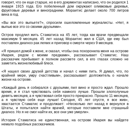
говорит, что он еще старше, но в его документах написано, что он родился 1
января 1915 года. Его побеленный дом окружают оливковые деревья,
фруктовые деревья и виноградники. Мораитис делает около 700 литров
вина в год.
«Вы все это выпьете?», спросили ошеломленные журналисты. «Нет, я
выпью все это со своими друзьями».
Остров продлил жить Стаматиса на 45 лет, тогда как врачи предвещали
максимум 9 месяцев. 45 лет назад Мораитис жил в США, где ему был
поставлен диагноз рак легких и приговор к смерти через 9 месяцев.
«Я пришел домой к жене, и сказал, чтобы она похоронила меня на острове
Икария, рядом с моими предками», рассказывает Стаматис. Наш
рассказчик пребывает в полном рассвете сил, в его глазах сложно не
заметить жизнелюбивый блеск.
«Я нашел своих друзей детства и начал с ними пить. Я думал, что, по
крайней мере, умру счастливым», рассказывает долгожитель о начале
жизни на острове.
«Каждый день я собирался с друзьями, пил вино и просто ждал. Прошло
время, и я стал чувствовать себя намного лучше. Прошли злополучные
девять месяцев, а я чувствовал себя просто прекрасно. Прошло 11 месяцев,
а я чувствую себя еще лучше! Сегодня, 45 лет спустя, я все жив»,
хвастается Стаматис и продолжает: «Несколько лет назад я вернулся в
Штаты, и попытался найти врачей, которые поставили мне страшный
диагноз. Но я не смог найти их, все они уже умерли».
История Стаматиса не единственная, на острове Икария вы найдете
немало подобных рассказчиков.