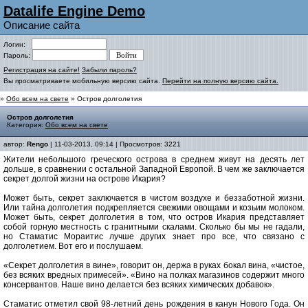
Datalife Engine Demo
Описание сайта
Логин:
Пароль:
Регистрация на сайте!
Забыли пароль?
Вы просматриваете мобильную версию сайта.
Перейти на полную версию сайта.
»
Обо всем на свете
» Остров долголетия
Остров долголетия
Категория:
Обо всем на свете
автор:
Rengo
| 11-03-2013, 09:14 | Просмотров: 3221
Жители небольшого греческого острова в среднем живут на десять лет
дольше, в сравнении с остальной Западной Европой. В чем же заключается
секрет долгой жизни на острове Икария?
Может быть, секрет заключается в чистом воздухе и беззаботной жизни.
Или тайна долголетия подкрепляется свежими овощами и козьим молоком.
Может быть, секрет долголетия в том, что остров Икария представляет
собой горную местность с гранитными скалами. Сколько бы мы не гадали,
но Стаматис Мораитис лучше других знает про все, что связано с
долголетием. Вот его и послушаем.
«Секрет долголетия в вине», говорит он, держа в руках бокал вина, «чистое,
без всяких вредных примесей». «Вино на полках магазинов содержит много
консервантов. Наше вино делается без всяких химических добавок».
Стаматис отметил свой 98-летний день рождения в канун Нового Года. Он