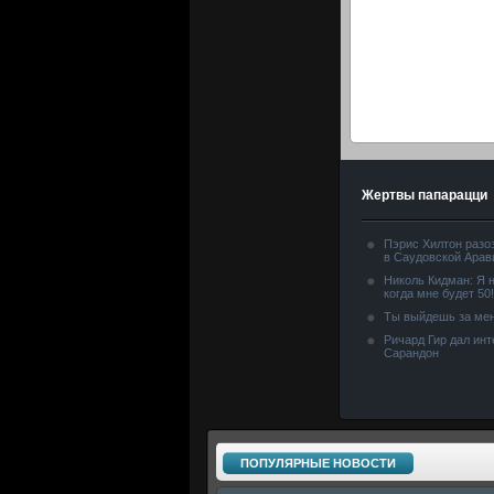
Жертвы папарацци
Пэрис Хилтон разо
в Саудовской Арав
Николь Кидман: Я н
когда мне будет 50!
Ты выйдешь за мен
Ричард Гир дал ин
Сарандон
ПОПУЛЯРНЫЕ НОВОСТИ