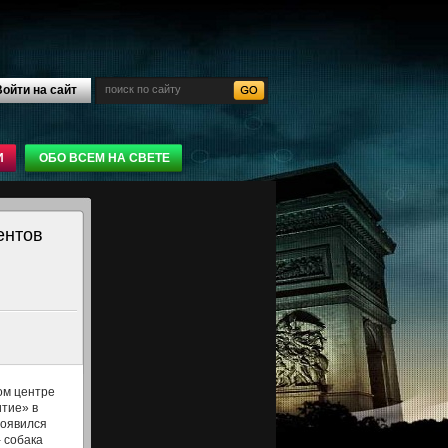
ойти на сайт
И
ОБО ВСЕМ НА СВЕТЕ
ентов
ом центре
итие» в
появился
 собака