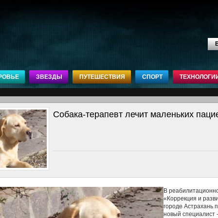
В
РОВЬЕ
ЗВЕЗДЫ
ПУТЕШЕСТВИЯ
СПОРТ
ТЕХНОЛОГИ
Собака-терапевт лечит маленьких паци
В реабилитационн
«Коррекция и разв
городе Астрахань 
новый специалист -