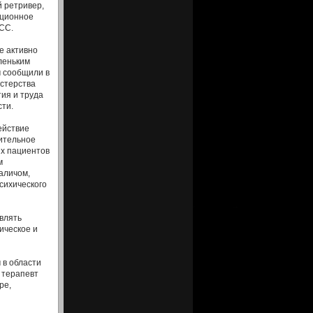
 ретривер,
ционное
СС.
е активно
леньким
м сообщили в
стерства
ия и труда
сти.
ействие
ительное
х пациентов
м
аличом,
сихического
авлять
ическое и
 в области
 терапевт
ре,