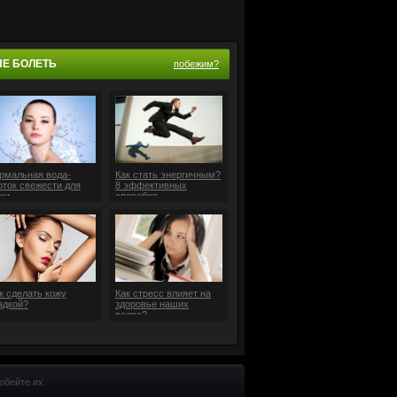
НЕ БОЛЕТЬ
побежим?
рмальная вода-
Как стать энергичным?
оток свежести для
8 эффективных
жи
способов
к сделать кожу
Как стресс влияет на
адкой?
здоровье наших
волос?
обейте их.