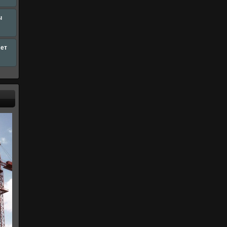
ы
лет