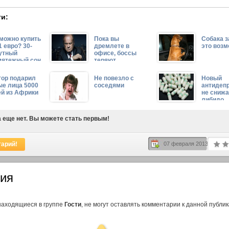
и:
 можно купить
Пока вы
Собака з
1 евро? 30-
дремлете в
это возм
утный
офисе, боссы
мятежный сон
теряют
ентре Вены
миллиарды
тор подарил
Не повезло с
Новый
ые лица 5000
соседями
антидепр
ей из Африки
не сниж
либидо
 еще нет. Вы можете стать первым!
тарий!
07 февраля 2013
ия
находящиеся в группе
Гости
, не могут оставлять комментарии к данной публик