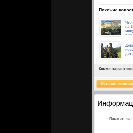
Похожие новост
Что
на 1
мин
без
в ц
Док
нов
дет
Комментариев пока
Оставить коммен
Информац
Посетители, 