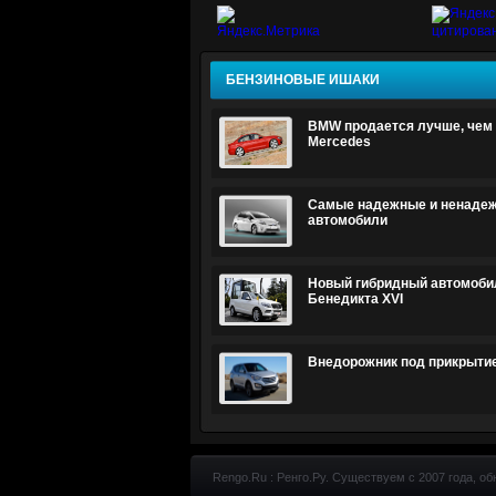
БЕНЗИНОВЫЕ ИШАКИ
BMW продается лучше, чем 
Mercedes
Самые надежные и ненаде
автомобили
Новый гибридный автомоби
Бенедикта XVI
Внедорожник под прикрыти
Rengo.Ru : Ренго.Ру. Существуем с 2007 года, об