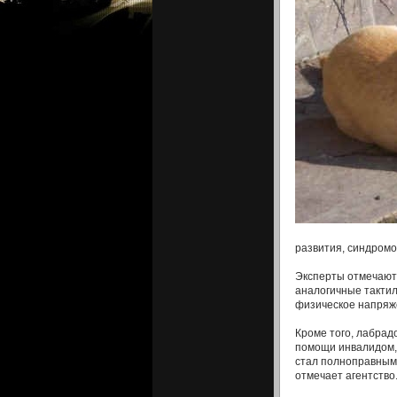
развития, синдромо
Эксперты отмечают, 
аналогичные тактил
физическое напряж
Кроме того, лабрад
помощи инвалидом, 
стал полноправным
отмечает агентство