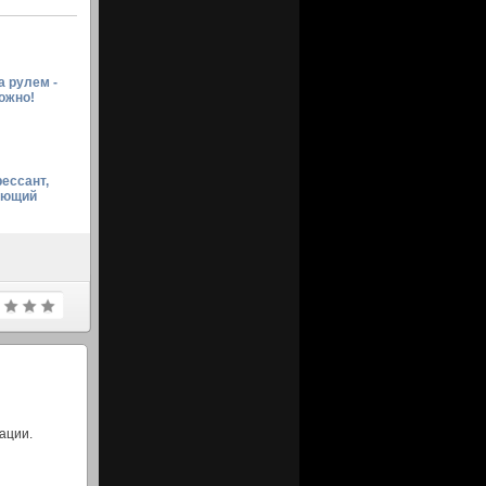
а рулем -
ожно!
ессант,
ающий
ации.