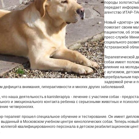
породы золотистый
передает информа
агентство ИТАР-ТА
Новый «доктор» уж
помогает своим ма
пациентом, об это
пресс-службе Мини
социального развит
Астраханской обла
Терапевтической д
собак имеет полож
влияние на молоды
с аутизмом, детски
церебральным пар
задержкой речи и п
м дефицита внимания, гиперактивности и многих других заболеваний.
что наша деятельность в kanisterapiya - лечение с участием собак - предост
ьного и эмоционального контакта ребенка с серьезными животных и психолог
ение четвероногих.
ор-терапевт прошел специальное обучение и тестирование. Он имеет диплом
выданный в Московском учебном центре кинологических собак. Теперь новый
 коллегой квалифицированного персонала в детском реабилитационном цент
.