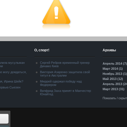
О, спорт!
Архивы
злила мусульман
Сергей Ребров временный тренер
Апрель 2014 (7)
ии
Динамо Киев
Март 2014 (1)
е могу дождаться,
Виктория Азаренко защитила свой
Ноябрь 2013 (1)
титул в Австралии
Май 2013 (12)
я, Ирина Шейк?
Мюррей одержал победу над
Апрель 2013 (2
Федерером
тервью Сьюзен
Март 2013 (31)
Вилфрид Заха принят в Манчестер
Юнайтед
Показать / скры