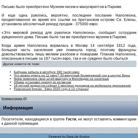
Письмо было приобретено Музеем писем и манускриптов в Париже.
И еще одна рукопись, вероятно, последнее послание Наполеона,
продиктованное во время его ссылки на британском острове Св. Елены,
установила абсолютный рекорд продаж - 375000 евро.
«Это мировой рекорд для рукописи Наполеона», сообщает сотрудник
аукционного дома. Письмо было так же приобретено музеем в Париже.
Когда армия Наполеона ворвалась в Москву 14 сентября 1812 года,
большая часть населения уже покинула город, поэтому французы
довольствовались лишь мелким разбоем и пожарами. Планам Наполеона,
описанным в письме за 187 тысяч евро, так и не суждено было сбыться.
Другие новости по теме:
Бабушка забыла в автобусе 390 тысяч евро
Что можно купить на 11 евро? 30-минутный безмятежный сон в центре Вены
Nokia поменяла свою штаб-квартиру в Финляндии на наличные
Обама установил рекорд по ретвитам
16-летний подросток собрал 1 миллион долларов на мобильное приложение
Революция близко - Евро 2020 году в 13 странах!
Комментарии (0)
Информация
Посетители, находящиеся в группе
Гости
, не могут оставлять комментарии
к данной публикации.
Powered by
DataLife Engine