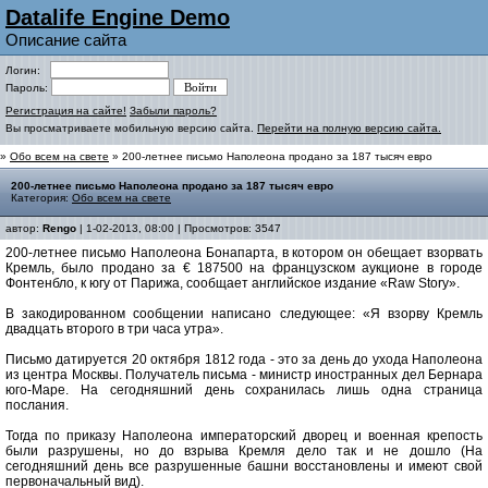
Datalife Engine Demo
Описание сайта
Логин:
Пароль:
Регистрация на сайте!
Забыли пароль?
Вы просматриваете мобильную версию сайта.
Перейти на полную версию сайта.
»
Обо всем на свете
» 200-летнее письмо Наполеона продано за 187 тысяч евро
200-летнее письмо Наполеона продано за 187 тысяч евро
Категория:
Обо всем на свете
автор:
Rengo
| 1-02-2013, 08:00 | Просмотров: 3547
200-летнее письмо Наполеона Бонапарта, в котором он обещает взорвать
Кремль, было продано за € 187500 на французском аукционе в городе
Фонтенбло, к югу от Парижа, сообщает английское издание «Raw Story».
В закодированном сообщении написано следующее: «Я взорву Кремль
двадцать второго в три часа утра».
Письмо датируется 20 октября 1812 года - это за день до ухода Наполеона
из центра Москвы. Получатель письма - министр иностранных дел Бернара
юго-Маре. На сегодняшний день сохранилась лишь одна страница
послания.
Тогда по приказу Наполеона императорский дворец и военная крепость
были разрушены, но до взрыва Кремля дело так и не дошло (На
сегодняшний день все разрушенные башни восстановлены и имеют свой
первоначальный вид).