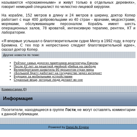
называются «прокаженными» и живут только в отдельных деревнях»,
говорит немецкий специалист по челюстно-лицевой хирургии.
На корабле, 152 метров в длину и 24 метров в ширину, доктор Копер
работает с еще 400 добровольцами из 40 стран - врачами, медсестрами,
моряками, обслуживающим персоналом. Корабль имеет шесть
операционных залов, 78 кроватей, интенсивную терапию, рентген, КТ и
лаборатории.
«Я впервые услышал о благотворительном судне Mercy в 1992 году, в порту
Бремена. С тех пор я непрестанно следуют благотворительной идее»,
сказал доктор Копер.
Другие новости по теме:
Рейтинг самых дорогих памятников архитектуры Европы
После 42 лет за решеткой двойной убийца на свободе
Великобритания захватила 90 процентов стран мира
«Большой брат» работает на государство через интернет
Будущее за мобильными устройствами
Странные вещи, которые люди делают во сне
Комментарии (0)
Информация
Посетители, находящиеся в группе
Гости
, не могут оставлять комментарии
к данной публикации.
Powered by
DataLife Engine