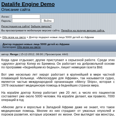
Datalife Engine Demo
Описание сайта
Логин:
Пароль:
Регистрация на сайте!
Забыли пароль?
Вы просматриваете мобильную версию сайта.
Перейти на полную версию сайта.
»
Обо всем на свете
» Доктор подарил новые лица 5000 детей из Африки
Доктор подарил новые лица 5000 детей из Африки
Категория:
Обо всем на свете
автор:
Rengo
| 15-12-2012, 08:00 | Просмотров: 4441
Когда одни отдыхают, другие приступают к серьезной работе. Среди этих
«других» доктор Копер из Бремена. Он работает на добровольной основе
по программе «беднейшим из бедных», пишет немецкая газета Bild.
Вот уже несколько лет хирург работает в крупнейшей в мире частной
плавающей больнице. «Милосердие для Африки», так называется судно,
является частью международной организации «Mercy Ships», которая с
1978 оказывает медицинскую помощь в беднейших странах мира.
На корабле доктор Копер работает уже 20 лет, а число его пациентов
составляет уже около 5000 человек. На корабле делают, как правило, 7000
операций в год.
«Многие дети и взрослые в Западной Африке даже не знают, что такое
медицинская помощь. Многие из них страдают от ужасных опухолей и
пороков развития, которые угрожают их жизни. Они выглядят как монстры,