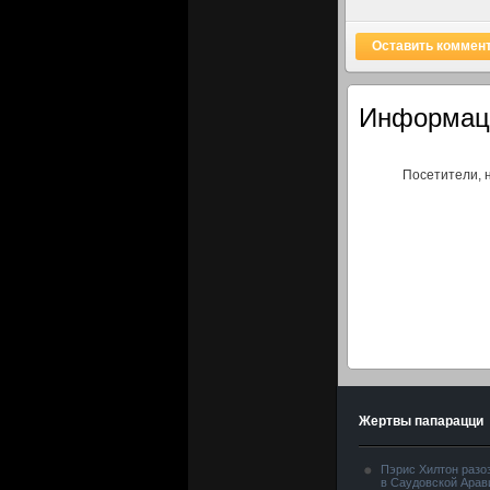
Оставить коммен
Информац
Посетители, 
Жертвы папарацци
Пэрис Хилтон разо
в Саудовской Арав