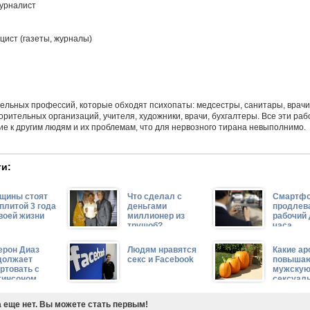
журналист
цист (газеты, журналы)
ельных профессий, которые обходят психопаты: медсестры, санитары, врачи
орительных организаций, учителя, художники, врачи, бухгалтеры. Все эти ра
ие к другим людям и их проблемам, что для нервозного тирана невыполнимо.
и:
щины стоят
Что сделал с
Смартф
плитой 3 года
деньгами
продлев
воей жизни
миллионер из
рабочий 
трущоб?
часа
ерон Диаз
Людям нравятся
Какие а
должает
секс и Facebook
повыша
ртовать с
мужску
тинсоном
сексуал
 еще нет. Вы можете стать первым!