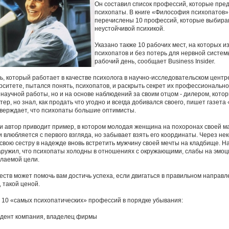
Он составил список профессий, которые пре
психопаты. В книге «Философия психопатов»
перечислены 10 профессий, которые выбира
неустойчивой психикой.
Указано также 10 рабочих мест, на которых и
психопатов и без потерь для нервной систе
рабочий день, сообщает Business Insider.
ь, который работает в качестве психолога в научно-исследовательском центр
ситете, пытался понять, психопатов, и раскрыть секрет их профессионально
й научной работы, но и на основе наблюдений за своим отцом - дилером, кото
р, но знал, как продать что угодно и всегда добивался своего, пишет газета
тверждает, что психопаты большие оптимисты.
ги автор приводит пример, в котором молодая женщина на похоронах своей м
и влюбляется с первого взгляда, но забывает взять его координаты. Через не
 свою сестру в надежде вновь встретить мужчину своей мечты на кладбище. Н
ружил, что психопаты холодны в отношениях с окружающими, слабы на эмоц
елаемой цели.
честв может помочь вам достичь успеха, если двигаться в правильном направл
, такой ценой.
 10 «самых психопатических» профессий в порядке убывания:
идент компания, владелец фирмы