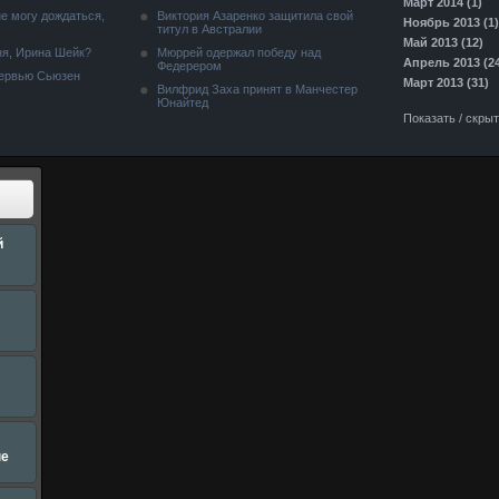
Март 2014 (1)
е могу дождаться,
Виктория Азаренко защитила свой
Ноябрь 2013 (1)
титул в Австралии
Май 2013 (12)
я, Ирина Шейк?
Мюррей одержал победу над
Апрель 2013 (2
Федерером
тервью Сьюзен
Март 2013 (31)
Вилфрид Заха принят в Манчестер
Юнайтед
Показать / скры
й
не