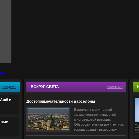
ВОКРУГ СВЕТА
поедем?
полетим?
Audi и
Достопримечательности Барселоны
Барселона манит своей
загадочностью и красотой
многовековой истории.
жные
Обворожительная архитектура
Те
города создаёт атмосферу
гл
ко
античности и помогает