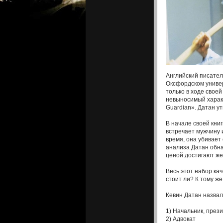
Английский писател
Оксфордском универ
только в ходе свое
невыносимый характе
Guardian». Датан у
В начале своей кни
встречает мужчину 
время, она убивает
анализа Датан обна
ценой достигают ж
Весь этот набор ка
стоит ли? К тому же
Кевин Датан назвал
1) Начальник, през
2) Адвокат