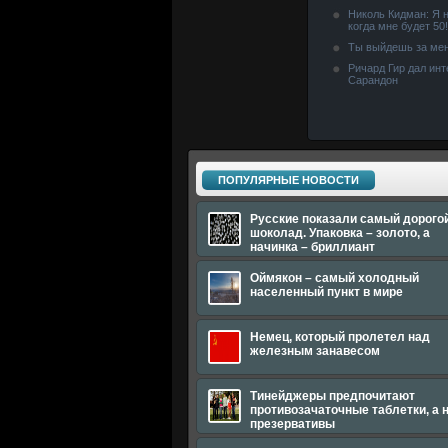
Николь Кидман: Я н
когда мне будет 50!
Ты выйдешь за мен
Ричард Гир дал ин
Сарандон
ПОПУЛЯРНЫЕ НОВОСТИ
Русские показали самый дорого
шоколад. Упаковка – золото, а
начинка – бриллиант
Оймякон – самый холодный
населенный пункт в мире
Немец, который пролетел над
железным занавесом
Тинейджеры предпочитают
противозачаточные таблетки, а 
презервативы