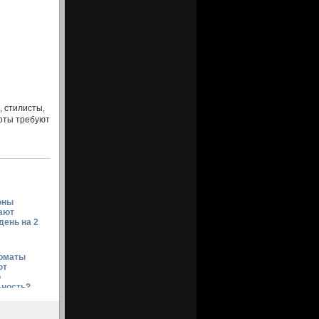
, стилисты,
боты требуют
оны
ают
день на 2
роматы
ют
ю
ьность?