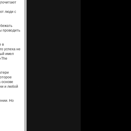
дпочитают
ют люди с
збежать
мы проводить
е в
го успеха не
рый имел
 «The
атери
которое
а основе
ии и любой
ении. Но