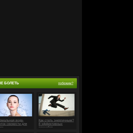
НЕ БОЛЕТЬ
побежим?
рмальная вода-
Как стать энергичным?
оток свежести для
8 эффективных
жи
способов