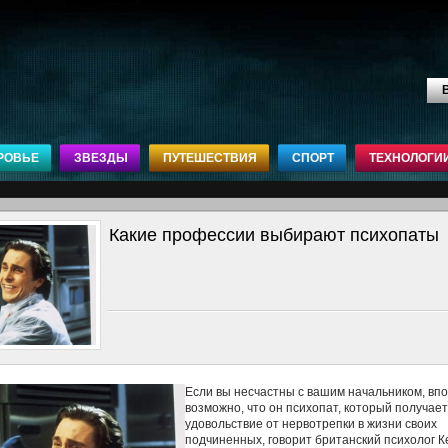
В
РОВЬЕ
ЗВЕЗДЫ
ПУТЕШЕСТВИЯ
СПОРТ
ТЕХНОЛОГИ
Какие профессии выбирают психопаты
Если вы несчастны с вашим начальником, вп
возможно, что он психопат, который получает
удовольствие от нервотрепки в жизни своих
подчиненных, говорит британский психолог К