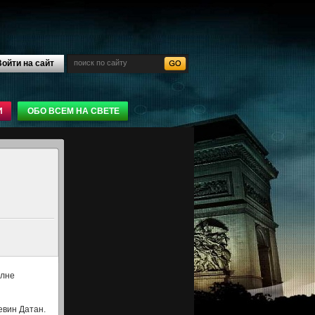
ойти на сайт
И
ОБО ВСЕМ НА СВЕТЕ
олне
евин Датан.