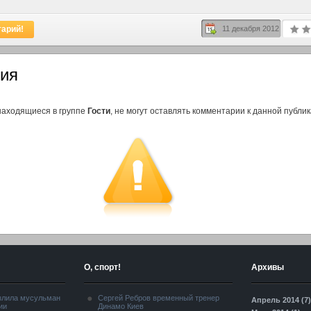
тарий!
11 декабря 2012
ия
находящиеся в группе
Гости
, не могут оставлять комментарии к данной публик
О, спорт!
Архивы
злила мусульман
Сергей Ребров временный тренер
Апрель 2014 (7)
ии
Динамо Киев