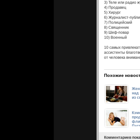
3) Теле или радио 
4) Продавец
5) Хирург
6) Журналист-публи
7) Полицейский
8) Священник
9) Шеф-повар
10) Военный
10 самых привлекат
ассистенты благотв
от человека вниман
Похожие новост
Жен
над 
из с
Кэм
про
фли
Пат
Комментариев пока