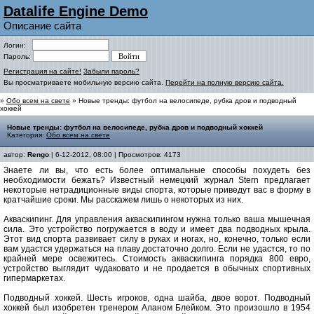
Datalife Engine Demo
Описание сайта
Логин:
Пароль:
Регистрация на сайте!
Забыли пароль?
Вы просматриваете мобильную версию сайта.
Перейти на полную версию сайта.
»
Обо всем на свете
» Новые тренды: футбол на велосипеде, рубка дров и подводный
хоккей
Новые тренды: футбол на велосипеде, рубка дров и подводный хоккей
Категория:
Обо всем на свете
автор:
Rengo
| 6-12-2012, 08:00 | Просмотров: 4173
Знаете ли вы, что есть более оптимальные способы похудеть без
необходимости бежать? Известный немецкий журнал Stern предлагает
некоторые нетрадиционные виды спорта, которые приведут вас в форму в
кратчайшие сроки. Мы расскажем лишь о некоторых из них.
Акваскипинг. Для управления акваскипингом нужна только ваша мышечная
сила. Это устройство погружается в воду и имеет два подводных крыла.
Этот вид спорта развивает силу в руках и ногах, но, конечно, только если
вам удастся удержаться на плаву достаточно долго. Если не удастся, то по
крайней мере освежитесь. Стоимость акваскипинга порядка 800 евро,
устройство выглядит чудаковато и не продается в обычных спортивных
гипермаркетах.
Подводный хоккей. Шесть игроков, одна шайба, двое ворот. Подводный
хоккей был изобретен тренером Аланом Блейком. Это произошло в 1954