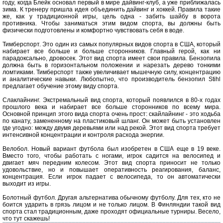
году, когда Блейк основал первый в мире дайвинг-клуб, а уже приближалась
зима. К тренеру пришла идея объединить дайвинг и хоккей. Правила такие
же, как у традиционной игры, цель одна - забить шайбу в ворота
противника. Чтобы заниматься этим видом спорта, вы должны быть
физически подготовлены и комфортно чувствовать себя в воде.
Тимберспорт. Это один из самых популярных видов спорта в США, который
набирает все больше и больше сторонников. Главный герой, как ни
парадоксально, дровосек. Этот вид спорта имеет свои правила. Бензопила
должна быть в горизонтальном положении и нарезать дерево тонкими
ломтиками. Тимберспорт также увеличивает мышечную силу, концентрацию
и аналитические навыки. Любопытно, что производитель бензопил Stihl
предлагает обучение этому виду спорта.
Слаклайнинг. Экстремальный вид спорта, который появлился в 80-х годах
прошлого века и набирает все больше сторонников по всему мира.
Основной принцип этого вида спорта очень прост: скайлайнинг - это ходьба
по канату, замененному на пластиковый шланг. Он может быть установлен
где угодно: между двумя деревьями или над рекой. Этот вид спорта требует
интенсивной концентрации и контроля расхода энергии.
Велобол. Новый вариант футбола был изобретен в США еще в 19 веке.
Вместо того, чтобы работать с ногами, игрок садится на велосипед и
двигает мяч передним колесом. Этот вид спорта приносит не только
удовольствие, но и повышает оперативность реагирования, баланс,
концентрация. Если игрок падает с велосипеда, то он автоматически
выходит из игры.
Болотный футбол. Другая альтернатива обычному футболу. Для тех, кто не
боится ударить в грязь лицом и не только лицом. В Финляндии такой вид
спорта стал традиционным, даже проходят официальные турниры. Весело,
что тут скажешь!