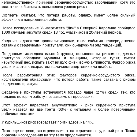
непосредственной причиной сердечно-сосудистых заболеваний, хотя это
может способствовать повышению уровня риска.
Эксперты считают, что потеря работы, однако, имеет более сильный
эффект, чем напряженная работа.
Новое исследование Университета "Дюк" в Северной Каролине сообщило
1000 случаев инсульта среди 13 451 участников в 20-летний период.
Когда исследователи проанализировали, какие события непосредственно
связаны с сердечными приступами, они обнаружили ряд тенденций.
По данным исследовательской группы, повышенным риском сердечных
приступов обладают мужчины и женщины, которые курят, имеют
избыточный вес, испытывают низкую физическую активности. Фактор риска
увеличивается с возрастом, наличием гипертонии или диабета.
После рассмотрения этих факторов сердечно-сосудистого риска,
исследователи обнаружили, что потеря работы также связана с риском
сердечного приступа.
Сердечные приступы встречаются гораздо чаще (27%) среди тех, кто
недавно потерял работу, независимо от профессии.
Этот эффект нарастает аккумулятивно - риск сердечного приступа
увеличивается на две трети (63%) с четырьмя и более потерянными
рабочими местами.
У курильщиков риск возрастает почти вдвое, на 44%.
Пока еще не ясно, как стресс влияет на сердечно-сосудистый риск. Таким
образом, исследования на эту тему продолжаются.