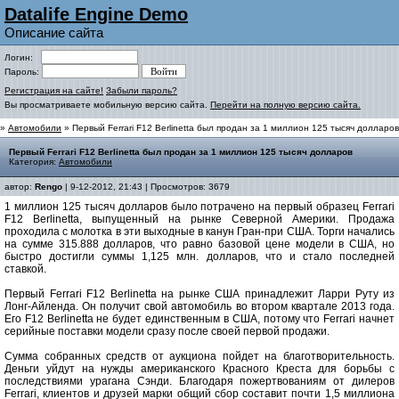
Datalife Engine Demo
Описание сайта
Логин:
Пароль:
Регистрация на сайте!
Забыли пароль?
Вы просматриваете мобильную версию сайта.
Перейти на полную версию сайта.
»
Автомобили
» Первый Ferrari F12 Berlinetta был продан за 1 миллион 125 тысяч долларов
Первый Ferrari F12 Berlinetta был продан за 1 миллион 125 тысяч долларов
Категория:
Автомобили
автор:
Rengo
| 9-12-2012, 21:43 | Просмотров: 3679
1 миллион 125 тысяч долларов было потрачено на первый образец Ferrari
F12 Berlinetta, выпущенный на рынке Северной Америки. Продажа
проходила с молотка в эти выходные в канун Гран-при США. Торги начались
на сумме 315.888 долларов, что равно базовой цене модели в США, но
быстро достигли суммы 1,125 млн. долларов, что и стало последней
ставкой.
Первый Ferrari F12 Berlinetta на рынке США принадлежит Ларри Руту из
Лонг-Айленда. Он получит свой автомобиль во втором квартале 2013 года.
Его F12 Berlinetta не будет единственным в США, потому что Ferrari начнет
серийные поставки модели сразу после своей первой продажи.
Сумма собранных средств от аукциона пойдет на благотворительность.
Деньги уйдут на нужды американского Красного Креста для борьбы с
последствиями урагана Сэнди. Благодаря пожертвованиям от дилеров
Ferrari, клиентов и друзей марки общий сбор составит почти 1,5 миллиона