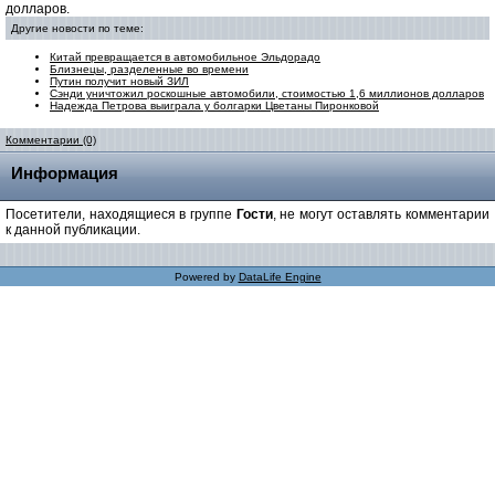
долларов.
Другие новости по теме:
Китай превращается в автомобильное Эльдорадо
Близнецы, разделенные во времени
Путин получит новый ЗИЛ
Сэнди уничтожил роскошные автомобили, стоимостью 1,6 миллионов долларов
Надежда Петрова выиграла у болгарки Цветаны Пиронковой
Комментарии (0)
Информация
Посетители, находящиеся в группе
Гости
, не могут оставлять комментарии
к данной публикации.
Powered by
DataLife Engine