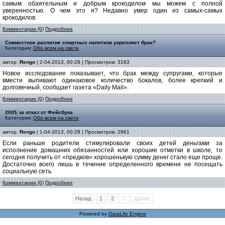
самым обаятельным и добрым крокодилом мы можем с полной
уверенностью. О чем это я? Недавно умер один из самых-самых
крокодилов.
Комментарии (0)
Подробнее
Совместное распитие спиртных напитков укрепляет брак?
Категория:
Обо всем на свете
автор:
Rengo
| 2-04-2013, 00:28 | Просмотров: 3163
Новое исследование показывает, что брак между супругами, которые
вмести выпивают одинаковое количество бокалов, более крепкий и
долговечный, сообщает газета «Daily Mail».
Комментарии (0)
Подробнее
200$ за отказ от Фейсбука
Категория:
Обо всем на свете
автор:
Rengo
| 1-04-2013, 00:28 | Просмотров: 2961
Если раньше родители стимулировали своих детей деньгами за
исполнение домашних обязанностей или хорошие отметки в школе, то
сегодня получить от «предков» хорошенькую сумму денег стало еще проще.
Достаточно всего лишь в течение определенного времени не посещать
социальную сеть.
Комментарии (0)
Подробнее
Назад
1
2
3
Далее
Powered by
DataLife Engine