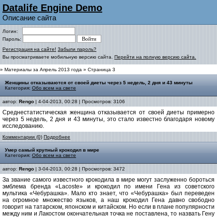
Datalife Engine Demo
Описание сайта
Логин:
Пароль:
Регистрация на сайте!
Забыли пароль?
Вы просматриваете мобильную версию сайта.
Перейти на полную версию сайта.
» Материалы за Апрель 2013 года » Страница 3
Женщины отказываются от своей диеты через 5 недель, 2 дня и 43 минуты
Категория:
Обо всем на свете
автор:
Rengo
| 4-04-2013, 00:28 | Просмотров: 3106
Среднестатистическая женщина отказывается от своей диеты примерно
через 5 недель, 2 дня и 43 минуты, это стало известно благодаря новому
исследованию.
Комментарии (0)
Подробнее
Умер самый крупный крокодил в мире
Категория:
Обо всем на свете
автор:
Rengo
| 3-04-2013, 00:28 | Просмотров: 3472
За звание самого известного крокодила в мире могут заслуженно бороться
эмблема бренда «Lacoste» и крокодил по имени Гена из советского
мультика «Чебурашка». Мало кто знает, что «Чебурашка» был переведен
на огромное множество языков, а наш крокодил Гена давно свободно
говорит на татарском, японском и китайском. Но если в плане популярности
между ним и Лакостом окончательная точка не поставлена, то назвать Гену