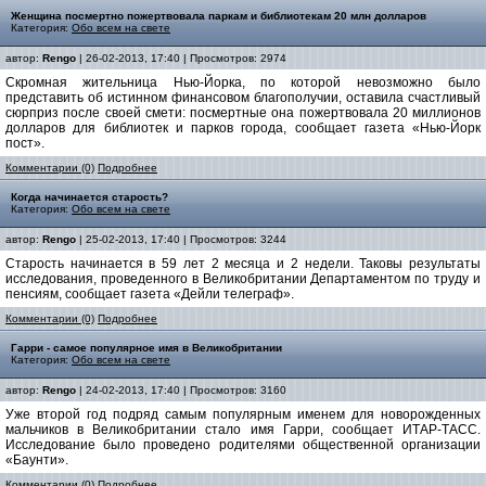
Женщина посмертно пожертвовала паркам и библиотекам 20 млн долларов
Категория:
Обо всем на свете
автор:
Rengo
| 26-02-2013, 17:40 | Просмотров: 2974
Скромная жительница Нью-Йорка, по которой невозможно было
представить об истинном финансовом благополучии, оставила счастливый
сюрприз после своей смети: посмертные она пожертвовала 20 миллионов
долларов для библиотек и парков города, сообщает газета «Нью-Йорк
пост».
Комментарии (0)
Подробнее
Когда начинается старость?
Категория:
Обо всем на свете
автор:
Rengo
| 25-02-2013, 17:40 | Просмотров: 3244
Старость начинается в 59 лет 2 месяца и 2 недели. Таковы результаты
исследования, проведенного в Великобритании Департаментом по труду и
пенсиям, сообщает газета «Дейли телеграф».
Комментарии (0)
Подробнее
Гарри - самое популярное имя в Великобритании
Категория:
Обо всем на свете
автор:
Rengo
| 24-02-2013, 17:40 | Просмотров: 3160
Уже второй год подряд самым популярным именем для новорожденных
мальчиков в Великобритании стало имя Гарри, сообщает ИТАР-ТАСС.
Исследование было проведено родителями общественной организации
«Баунти».
Комментарии (0)
Подробнее