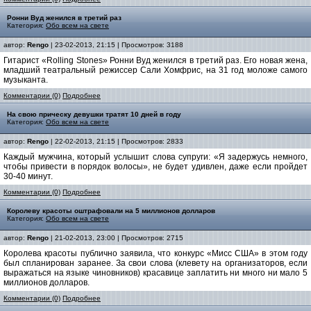
Ронни Вуд женился в третий раз
Категория:
Обо всем на свете
автор:
Rengo
| 23-02-2013, 21:15 | Просмотров: 3188
Гитарист «Rolling Stones» Ронни Вуд женился в третий раз. Его новая жена,
младший театральный режиссер Сали Хомфрис, на 31 год моложе самого
музыканта.
Комментарии (0)
Подробнее
На свою прическу девушки тратят 10 дней в году
Категория:
Обо всем на свете
автор:
Rengo
| 22-02-2013, 21:15 | Просмотров: 2833
Каждый мужчина, который услышит слова супруги: «Я задержусь немного,
чтобы привести в порядок волосы», не будет удивлен, даже если пройдет
30-40 минут.
Комментарии (0)
Подробнее
Королеву красоты оштрафовали на 5 миллионов долларов
Категория:
Обо всем на свете
автор:
Rengo
| 21-02-2013, 23:00 | Просмотров: 2715
Королева красоты публично заявила, что конкурс «Мисс США» в этом году
был спланирован заранее. За свои слова (клевету на организаторов, если
выражаться на языке чиновников) красавице заплатить ни много ни мало 5
миллионов долларов.
Комментарии (0)
Подробнее