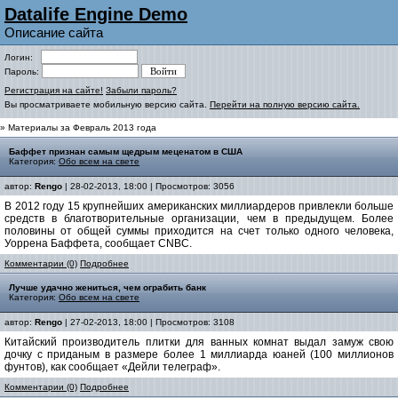
Datalife Engine Demo
Описание сайта
Логин:
Пароль:
Регистрация на сайте!
Забыли пароль?
Вы просматриваете мобильную версию сайта.
Перейти на полную версию сайта.
» Материалы за Февраль 2013 года
Баффет признан самым щедрым меценатом в США
Категория:
Обо всем на свете
автор:
Rengo
| 28-02-2013, 18:00 | Просмотров: 3056
В 2012 году 15 крупнейших американских миллиардеров привлекли больше
средств в благотворительные организации, чем в предыдущем. Более
половины от общей суммы приходится на счет только одного человека,
Уоррена Баффета, сообщает CNBC.
Комментарии (0)
Подробнее
Лучше удачно жениться, чем ограбить банк
Категория:
Обо всем на свете
автор:
Rengo
| 27-02-2013, 18:00 | Просмотров: 3108
Китайский производитель плитки для ванных комнат выдал замуж свою
дочку с приданым в размере более 1 миллиарда юаней (100 миллионов
фунтов), как сообщает «Дейли телеграф».
Комментарии (0)
Подробнее