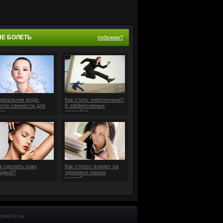
НЕ БОЛЕТЬ
побежим?
рмальная вода-
Как стать энергичным?
оток свежести для
8 эффективных
жи
способов
к сделать кожу
Как стресс влияет на
адкой?
здоровье наших
волос?
обейте их.