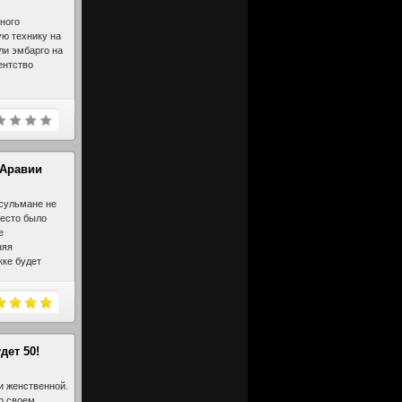
ного
ю технику на
ли эмбарго на
ентство
 Аравии
усульмане не
место было
е
няя
кке будет
и поступок
религиозное
 и одежды.
дет 50!
и женственной.
 о своем