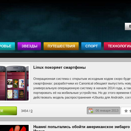
В
РОВЬЕ
ЗВЕЗДЫ
ПУТЕШЕСТВИЯ
СПОРТ
ТЕХНОЛОГИ
Linux покоряет смартфоны
Операционная система с открытым исходным кодом скоро будет
смартфонах: разработчики из Canonical обещают выпустить нов
универсальную операционную систему в начале 2014 года, а так
портировать её на мобильные устройства. Но до этого времени 
действовать модель распространения «Ubuntu для Android», сог
операционная система может быть предварительно установлена
дополнения к Android, сообщает Wall Street Journal.
06 января 2013
ЕЕ
3454 /
0
Huawei попытались обойти американское эмбарго