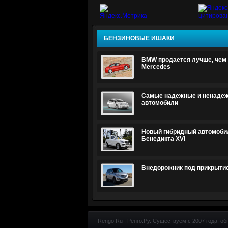
БЕНЗИНОВЫЕ ИШАКИ
BMW продается лучше, чем 
Mercedes
Самые надежные и ненаде
автомобили
Новый гибридный автомоби
Бенедикта XVI
Внедорожник под прикрыти
Rengo.Ru : Ренго.Ру. Существуем с 2007 года, об