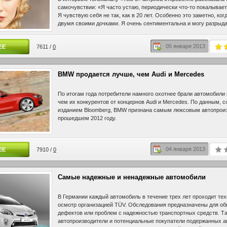
самочувствии: «Я часто устаю, периодически что-то покалывает, 
Я чувствую себя не так, как в 20 лет. Особенно это заметно, ког
двумя своими дочками. Я очень сентиментальна и могу разрыд
время по любому поводу. Тем не менее, жду не дождусь, когда м
исполнится 50 лет».
05 января 2013
ЕЕ
7611 /
0
BMW продается лучше, чем Audi и Mercedes
По итогам года потребители намного охотнее брали автомобили
чем их конкурентов от концернов Audi и Mercedes. По данным, 
изданием Bloomberg, BMW признана самым люксовым автопрои
прошедшем 2012 году.
04 января 2013
ЕЕ
7910 /
0
Самые надежные и ненадежные автомобили
В Германии каждый автомобиль в течение трех лет проходит те
осмотр организацией TÜV. Обследования предназначены для о
дефектов или проблем с надежностью транспортных средств. Т
автопроизводители и потенциальные покупатели подержанных а