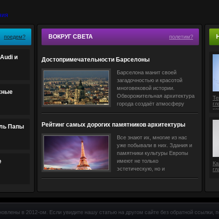
ВОКРУГ СВЕТА
поедем?
полетим?
Audi и
Достопримечательности Барселоны
Барселона манит своей
загадочностью и красотой
многовековой истории.
жные
Обворожительная архитектура
Те
города создаёт атмосферу
гл
ко
античности и помогает
совершить путешествие в
Рейтинг самых дорогих памятников архитектуры
ль Папы
прошлое. Гости столицы
Европы
Все знают их, многие из нас
уже побывали в них. Здания и
памятники культуры Европы
е
имеют не только
Ка
эстетическую, но и
гл
экономическую ценность,
пишет немецкая газета
«Handelsblatt». Новое
итальянское
новлены в 2012-ом. Если увидите нашу статью на другом сайте без обратной ссылки, п