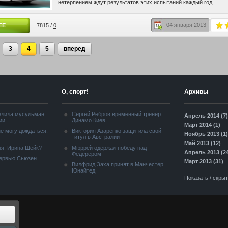
нетерпением ждут результатов этих испытаний каждый год.
04 января 2013
ЕЕ
7815 /
0
3
4
5
вперед
О, спорт!
Архивы
злила мусульман
Сергей Ребров временный тренер
Апрель 2014 (7)
ии
Динамо Киев
Март 2014 (1)
е могу дождаться,
Виктория Азаренко защитила свой
Ноябрь 2013 (1)
титул в Австралии
Май 2013 (12)
я, Ирина Шейк?
Мюррей одержал победу над
Апрель 2013 (2
Федерером
тервью Сьюзен
Март 2013 (31)
Вилфрид Заха принят в Манчестер
Юнайтед
Показать / скры