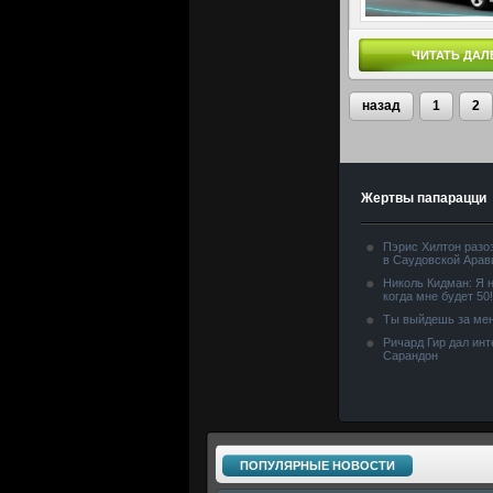
ЧИТАТЬ ДАЛ
назад
1
2
Жертвы папарацци
Пэрис Хилтон разо
в Саудовской Арав
Николь Кидман: Я н
когда мне будет 50!
Ты выйдешь за мен
Ричард Гир дал ин
Сарандон
ПОПУЛЯРНЫЕ НОВОСТИ