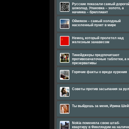
Русские показали самый дорого
шоколад. Упаковка – золото, а
начинка – бриллиант
Оймякон – самый холодный
населенный пункт в мире
Немец, который пролетел над
железным занавесом
Тинейджеры предпочитают
противозачаточные таблетки, а 
презервативы
Горячие факты о вреде курения
Советы против засыпания за ру
Ты выйдешь за меня, Ирина Шей
Nokia поменяла свою штаб-
квартиру в Финляндии на налич