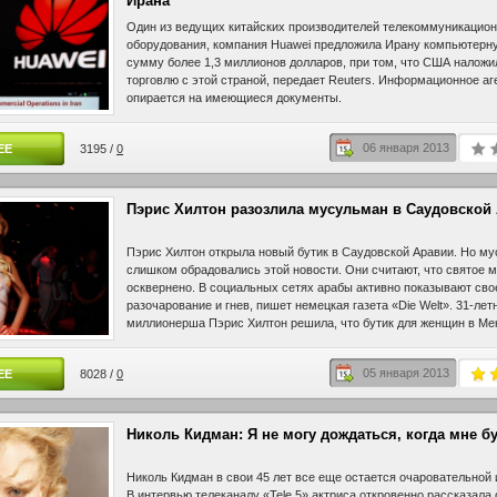
Ирана
Один из ведущих китайских производителей телекоммуникацион
оборудования, компания Huawei предложила Ирану компьютерну
сумму более 1,3 миллионов долларов, при том, что США наложи
торговлю с этой страной, передает Reuters. Информационное аг
опирается на имеющиеся документы.
06 января 2013
ЕЕ
3195 /
0
Пэрис Хилтон разозлила мусульман в Саудовской
Пэрис Хилтон открыла новый бутик в Саудовской Аравии. Но м
слишком обрадовались этой новости. Они считают, что святое 
осквернено. В социальных сетях арабы активно показывают сво
разочарование и гнев, пишет немецкая газета «Die Welt». 31-лет
миллионерша Пэрис Хилтон решила, что бутик для женщин в Ме
пользоваться большим успехом. Однако мусульмане воспринял
гламурной дивы как богохульство. По их мнению, самое святое 
05 января 2013
ЕЕ
8028 /
0
место не должно стать центром по продаже дизайнерских сумок
Николь Кидман: Я не могу дождаться, когда мне бу
Николь Кидман в свои 45 лет все еще остается очаровательной 
В интервью телеканалу «Tele 5» актриса откровенно рассказала