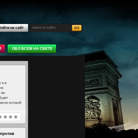
ойти на сайт
И
ОБО ВСЕМ НА СВЕТЕ
 и в
ую
 же
будет
ласно которой
 в качестве
 против