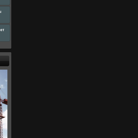
ы
лет