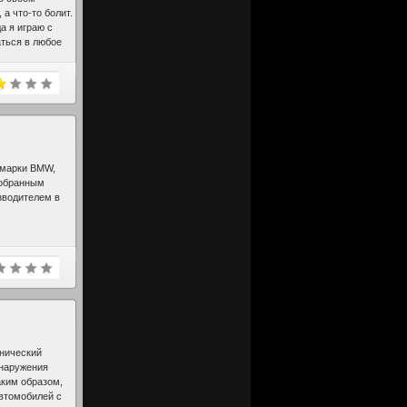
а что-то болит.
да я играю с
аться в любое
не, наконец,
 марки BMW,
собранным
зводителем в
хнический
бнаружения
аким образом,
втомобилей с