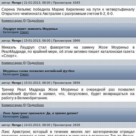
автор:
Rengo
| 21-01-2013, 08:00 | Просмотров: 4345
Серена Уильямс победила Марию Кириленко на пути к четвертьфиналу
Открытого чемпионата Австралии с разгромным счетом 6-2, 6-0.
Комментарии (0)
Подробнее
Лаудруп может заменить Моуриньо
Категория:
Спорт
автор:
Rengo
| 15-01-2013, 08:00 | Просмотров: 3966
Микаэль Лаудруп стал фаворитом на замену Жозе Моуриньо в
РеалМадриде, по крайней мере, об этом активно пишет каталонская газета
«Спорт».
Комментарии (0)
Подробнее
Моуриньо снова похвалил английский футбол
Категория:
Спорт
автор:
Rengo
| 15-01-2013, 08:00 | Просмотров: 3856
Тренер Реал Мадрида Жозе Моуриньо в очередной раз похвалил
английский футбол и заявил, что, безусловно, будет возвращаться на
работу в Великобританию.
Комментарии (0)
Подробнее
Лэнс Армстронг признался: Да, я принял допинг!
Категория:
Спорт
автор:
Rengo
| 14-01-2013, 08:00 | Просмотров: 2628
Лэнс Армстронг, который в течение многих лет категорически отрицал