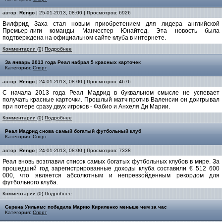
автор:
Rengo
| 25-01-2013, 08:00 | Просмотров: 6926
Вилфрид Заха стал новым приобретением для лидера английской
Премьер-лиги команды Манчестер Юнайтед. Эта новость была
подтверждена на официальном сайте клуба в интернете.
Комментарии (0)
Подробнее
За январь 2013 года Реал набрал 5 красных карточек
Категория:
Спорт
автор:
Rengo
| 24-01-2013, 08:00 | Просмотров: 4676
С начала 2013 года Реал Мадрид в буквальном смысле не успевает
получать красные карточки. Прошлый матч против Валенсии он доигрывал
при потере сразу двух игроков - Фабио и Анхеля Ди Марии.
Комментарии (0)
Подробнее
Реал Мадрид снова самый богатый футбольный клуб
Категория:
Спорт
автор:
Rengo
| 24-01-2013, 08:00 | Просмотров: 7338
Реал вновь возглавил список самых богатых футбольных клубов в мире. За
прошедший год зарегистрированные доходы клуба составили € 512 600
000, что является абсолютным и непревзойденным рекордом для
футбольного клуба.
Комментарии (0)
Подробнее
Серена Уильямс победила Марию Кириленко меньше чем за час
Категория:
Спорт