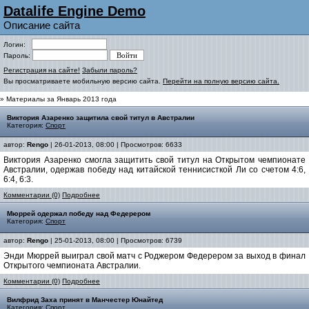
Datalife Engine Demo
Описание сайта
Логин:
Пароль:
Регистрация на сайте!
Забыли пароль?
Вы просматриваете мобильную версию сайта.
Перейти на полную версию сайта.
» Материалы за Январь 2013 года
Виктория Азаренко защитила свой титул в Австралии
Категория:
Спорт
автор:
Rengo
| 26-01-2013, 08:00 | Просмотров: 6633
Виктория Азаренко смогла защитить свой титул на Открытом чемпионате
Австралии, одержав победу над китайской теннисисткой Ли со счетом 4:6,
6:4, 6:3.
Комментарии (0)
Подробнее
Мюррей одержал победу над Федерером
Категория:
Спорт
автор:
Rengo
| 25-01-2013, 08:00 | Просмотров: 6739
Энди Мюррей выиграл свой матч с Роджером Федерером за выход в финал
Открытого чемпионата Австралии.
Комментарии (0)
Подробнее
Вилфрид Заха принят в Манчестер Юнайтед
Категория:
Спорт